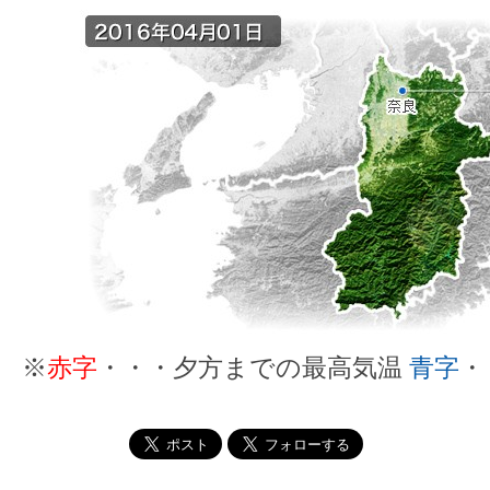
※
赤字
・・・夕方までの最高気温
青字
・