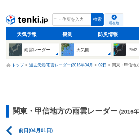
tenki.jp
検索
現在地
天気予報
観測
防災情報
雨雲レーダー
天気図
PM2
トップ
過去天気(雨雲レーダー)2016年04月
02日
関東・甲信地
関東・甲信地方の雨雲レーダー
(2016
前日(04月01日)