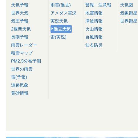
天気予報
雨雲(過去)
警報・注意報
天気図
世界天気
アメダス実況
地震情報
気象衛星
気圧予報
実況天気
津波情報
世界衛星
2週間天気
過去天気
火山情報
長期予報
雷(実況)
台風情報
雨雲レーダー
知る防災
積雪マップ
PM2.5分布予測
世界の雨雲
雷(予報)
道路気象
黄砂情報