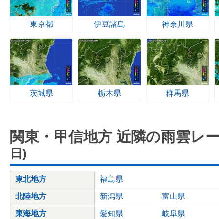
東京都
伊豆諸島
神奈川県
茨城県
栃木県
群馬県
関東・甲信地方 近隣の雨雲レ
日)
東北地方
福島県
北陸地方
新潟県
富山県
東海地方
愛知県
岐阜県