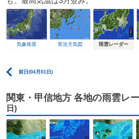
も。最高気温は3月並み。
気象衛星
実況天気図
雨雲レーダー
前日(04月01日)
関東・甲信地方 各地の雨雲レ
日)