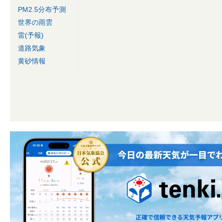
PM2.5分布予測
世界の雨雲
雷(予報)
道路気象
黄砂情報