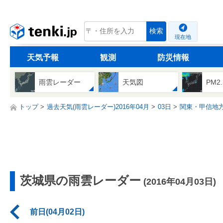
tenki.jp
検索
現在地
天気予報
観測
防災情報
雨雲レーダー
天気図
PM2
トップ
過去天気(雨雲レーダー)2016年04月
03日
関東・甲信地
茨城県の雨雲レーダー
(2016年04月03日)
前日(04月02日)