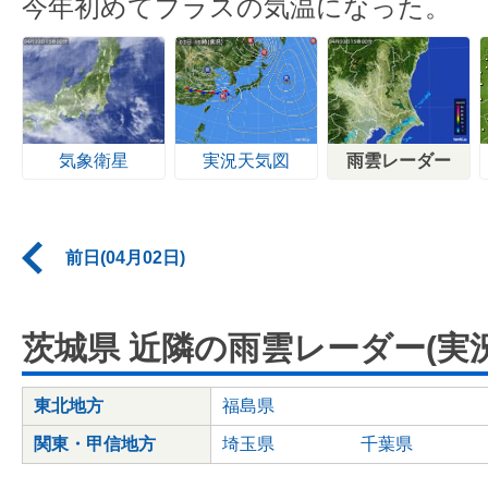
今年初めてプラスの気温になった。
気象衛星
実況天気図
雨雲レーダー
前日(04月02日)
茨城県 近隣の雨雲レーダー(実況
東北地方
福島県
関東・甲信地方
埼玉県
千葉県