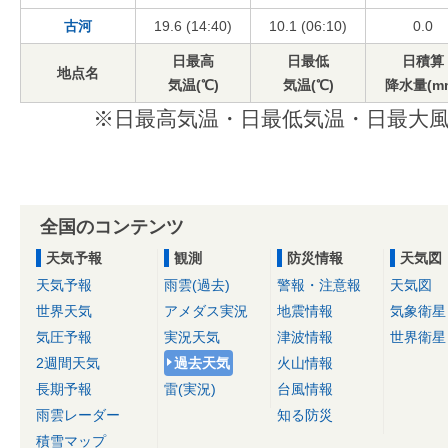
古河
19.6 (14:40)
10.1 (06:10)
0.0
日最高
日最低
日積算
地点名
気温(℃)
気温(℃)
降水量(m
※日最高気温・日最低気温・日最大風
全国のコンテンツ
天気予報
観測
防災情報
天気図
天気予報
雨雲(過去)
警報・注意報
天気図
世界天気
アメダス実況
地震情報
気象衛星
気圧予報
実況天気
津波情報
世界衛星
2週間天気
過去天気
火山情報
長期予報
雷(実況)
台風情報
雨雲レーダー
知る防災
積雪マップ