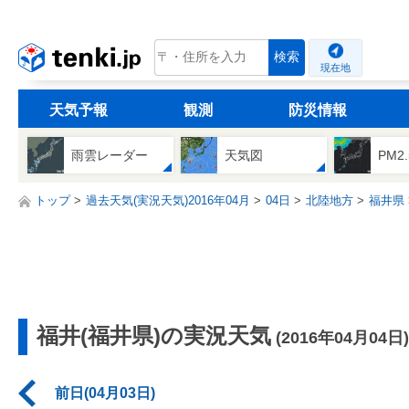
tenki.jp
検索
現在地
天気予報
観測
防災情報
雨雲レーダー
天気図
PM2
トップ
過去天気(実況天気)2016年04月
04日
北陸地方
福井県
福井(福井県)の実況天気
(2016年04月04日)
前日(04月03日)