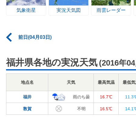
気象衛星
実況天気図
雨雲レーダー
前日(04月03日)
福井県各地の実況天気
(2016年0
地点名
天気
最高気温
最低気
福井
雨のち曇
16.7℃
11.3
敦賀
不明
16.5℃
14.1