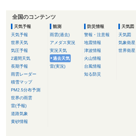
全国のコンテンツ
天気予報
観測
防災情報
天気図
天気予報
雨雲(過去)
警報・注意報
天気図
世界天気
アメダス実況
地震情報
気象衛星
気圧予報
実況天気
津波情報
世界衛星
2週間天気
過去天気
火山情報
長期予報
雷(実況)
台風情報
雨雲レーダー
知る防災
積雪マップ
PM2.5分布予測
世界の雨雲
雷(予報)
道路気象
黄砂情報