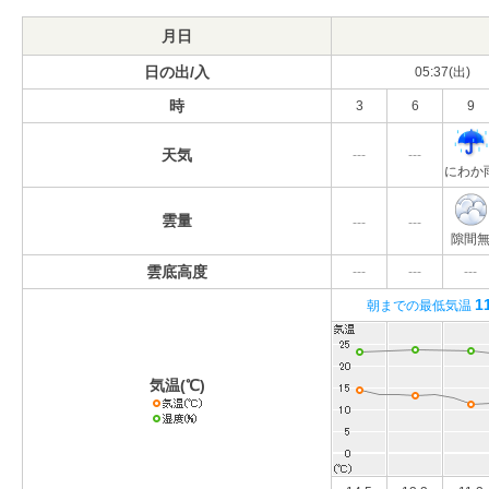
月日
日の出/入
05:37(出)
時
3
6
9
天気
---
---
にわか
雲量
---
---
隙間
雲底高度
---
---
---
1
朝までの最低気温
気温(℃)