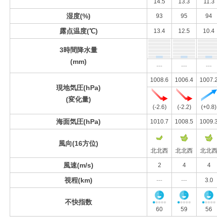
14.5
13.3
11.3
湿度(%)
93
95
94
露点温度(℃)
13.4
12.5
10.4
3時間降水量
(mm)
---
---
---
1008.6
1006.4
1007.
現地気圧(hPa)
(変化量)
(-2.6)
(-2.2)
(+0.8)
海面気圧(hPa)
1010.7
1008.5
1009.
風向(16方位)
北北西
北北西
北北
風速(m/s)
2
4
4
視程(km)
---
---
3.0
不快指数
60
59
56