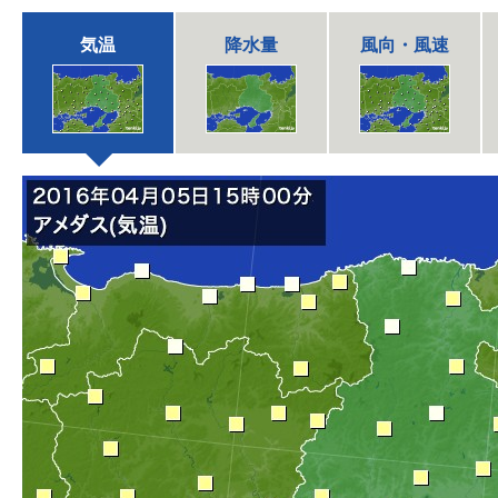
気温
降水量
風向・風速