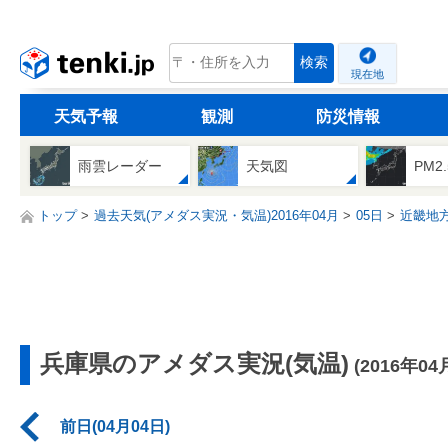
tenki.jp
検索
現在地
天気予報
観測
防災情報
雨雲レーダー
天気図
PM2
トップ
過去天気(アメダス実況・気温)2016年04月
05日
近畿地
兵庫県のアメダス実況(気温)
(2016年04
前日(04月04日)