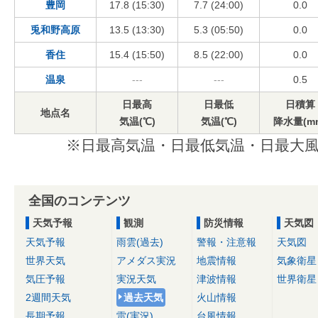
豊岡
17.8 (15:30)
7.7 (24:00)
0.0
兎和野高原
13.5 (13:30)
5.3 (05:50)
0.0
香住
15.4 (15:50)
8.5 (22:00)
0.0
温泉
---
---
0.5
日最高
日最低
日積算
地点名
気温(℃)
気温(℃)
降水量(m
※日最高気温・日最低気温・日最大風
全国のコンテンツ
天気予報
観測
防災情報
天気図
天気予報
雨雲(過去)
警報・注意報
天気図
世界天気
アメダス実況
地震情報
気象衛星
気圧予報
実況天気
津波情報
世界衛星
2週間天気
過去天気
火山情報
長期予報
雷(実況)
台風情報