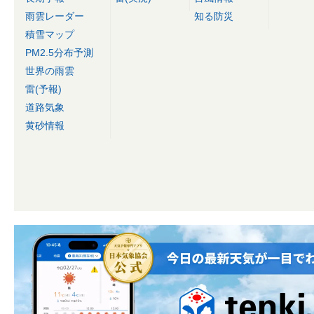
雨雲レーダー
知る防災
積雪マップ
PM2.5分布予測
世界の雨雲
雷(予報)
道路気象
黄砂情報