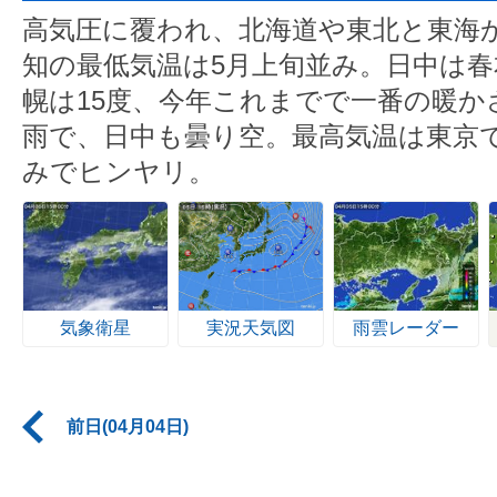
高気圧に覆われ、北海道や東北と東海
知の最低気温は5月上旬並み。日中は
幌は15度、今年これまでで一番の暖か
雨で、日中も曇り空。最高気温は東京で
みでヒンヤリ。
気象衛星
実況天気図
雨雲レーダー
前日(04月04日)