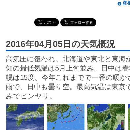
彦根
2016年04月05日の天気概況
高気圧に覆われ、北海道や東北と東海
知の最低気温は5月上旬並み。日中は
幌は15度、今年これまでで一番の暖か
雨で、日中も曇り空。最高気温は東京で
みでヒンヤリ。