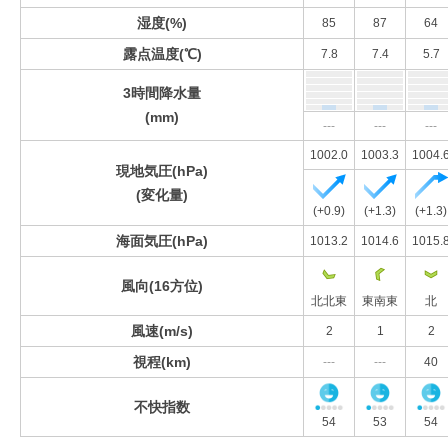
湿度(%)
85
87
64
露点温度(℃)
7.8
7.4
5.7
3時間降水量
(mm)
---
---
---
1002.0
1003.3
1004.
現地気圧(hPa)
(変化量)
(+0.9)
(+1.3)
(+1.3)
海面気圧(hPa)
1013.2
1014.6
1015.
風向(16方位)
北北東
東南東
北
風速(m/s)
2
1
2
視程(km)
---
---
40
不快指数
54
53
54