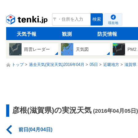
tenki.jp
検索
現在地
天気予報
観測
防災情報
雨雲レーダー
天気図
PM2
トップ
過去天気(実況天気)2016年04月
05日
近畿地方
滋賀県
彦根(滋賀県)の実況天気
(2016年04月05日)
前日(04月04日)