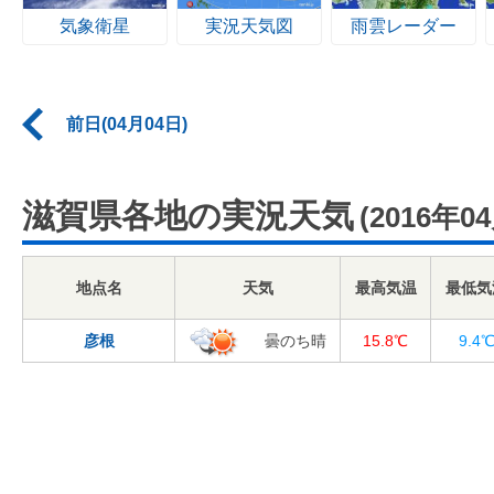
気象衛星
実況天気図
雨雲レーダー
前日(04月04日)
滋賀県各地の実況天気
(2016年0
地点名
天気
最高気温
最低気
彦根
曇のち晴
15.8℃
9.4