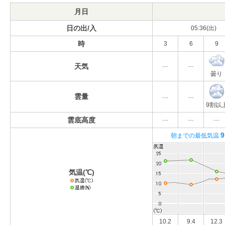
月日
日の出/入
05:36(出)
時
3
6
9
天気
---
---
曇り
雲量
---
---
9割以
雲底高度
---
---
---
9
朝までの最低気温
気温(℃)
10.2
9.4
12.3