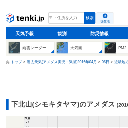
tenki.jp
検索
現在地
天気予報
観測
防災情報
雨雲レーダー
天気図
PM2
トップ
過去天気(アメダス実況・気温)2016年04月
06日
近畿地
下北山(シモキタヤマ)のアメダス
(20