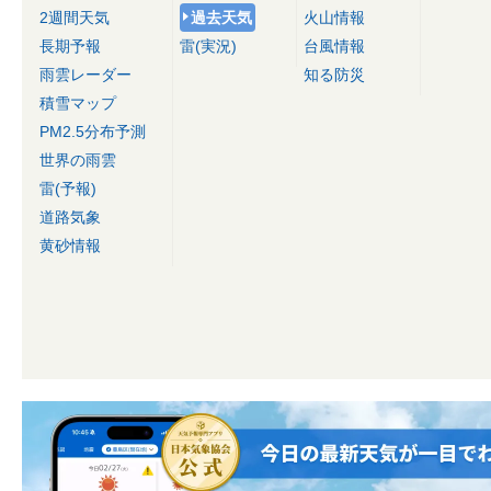
2週間天気
過去天気
火山情報
長期予報
雷(実況)
台風情報
雨雲レーダー
知る防災
積雪マップ
PM2.5分布予測
世界の雨雲
雷(予報)
道路気象
黄砂情報