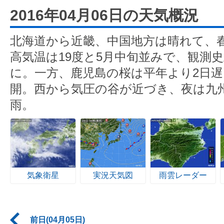
2016年04月06日の天気概況
北海道から近畿、中国地方は晴れて、
高気温は19度と5月中旬並みで、観測
に。一方、鹿児島の桜は平年より2日遅
開。西から気圧の谷が近づき、夜は九
雨。
気象衛星
実況天気図
雨雲レーダー
前日(04月05日)