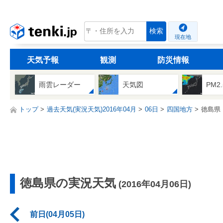
tenki.jp
検索
現在地
天気予報
観測
防災情報
雨雲レーダー
天気図
PM2
トップ
過去天気(実況天気)2016年04月
06日
四国地方
徳島県
徳島県の実況天気
(2016年04月06日)
前日(04月05日)