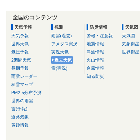
全国のコンテンツ
天気予報
観測
防災情報
天気図
天気予報
雨雲(過去)
警報・注意報
天気図
世界天気
アメダス実況
地震情報
気象衛星
気圧予報
実況天気
津波情報
世界衛星
2週間天気
過去天気
火山情報
長期予報
雷(実況)
台風情報
雨雲レーダー
知る防災
積雪マップ
PM2.5分布予測
世界の雨雲
雷(予報)
道路気象
黄砂情報