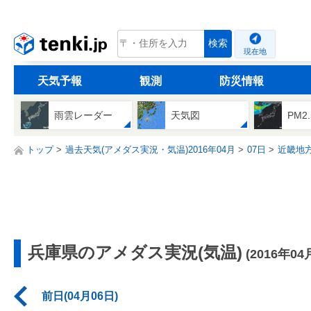
tenki.jp
検索
現在地
天気予報
観測
防災情報
雨雲レーダー
天気図
PM2
トップ
過去天気(アメダス実況・気温)2016年04月
07日
近畿地
兵庫県のアメダス実況(気温)
(2016年04
前日(04月06日)