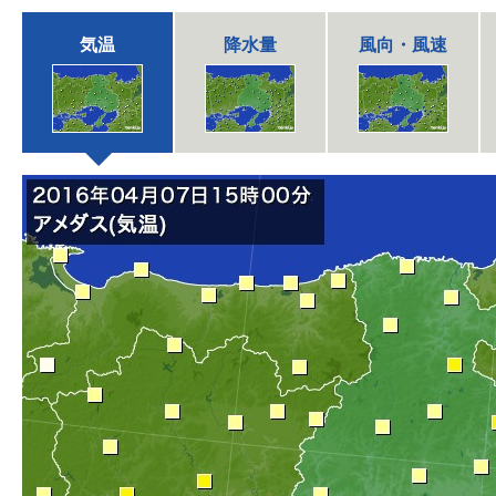
気温
降水量
風向・風速