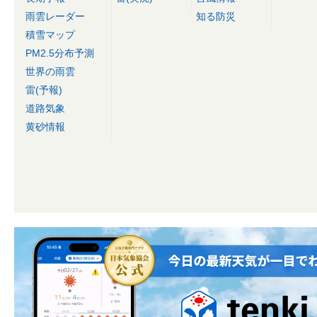
雨雲レーダー
知る防災
積雪マップ
PM2.5分布予測
世界の雨雲
雷(予報)
道路気象
黄砂情報