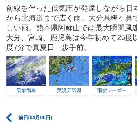
前線を伴った低気圧が発達しながら日
から北海道まで広く雨。大分県椿ヶ鼻で
しい雨。熊本県阿蘇山では最大瞬間風速
大分、宮崎、鹿児島は今年初めて25度
度7分で真夏日一歩手前。
気象衛星
実況天気図
雨雲レーダー
前日(04月06日)