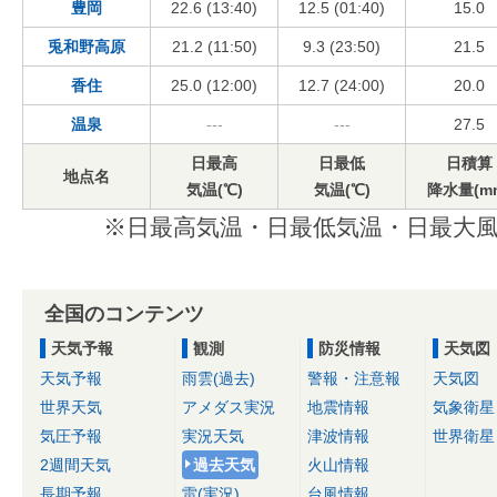
豊岡
22.6 (13:40)
12.5 (01:40)
15.0
兎和野高原
21.2 (11:50)
9.3 (23:50)
21.5
香住
25.0 (12:00)
12.7 (24:00)
20.0
温泉
---
---
27.5
日最高
日最低
日積算
地点名
気温(℃)
気温(℃)
降水量(m
※日最高気温・日最低気温・日最大風
全国のコンテンツ
天気予報
観測
防災情報
天気図
天気予報
雨雲(過去)
警報・注意報
天気図
世界天気
アメダス実況
地震情報
気象衛星
気圧予報
実況天気
津波情報
世界衛星
2週間天気
過去天気
火山情報
長期予報
雷(実況)
台風情報