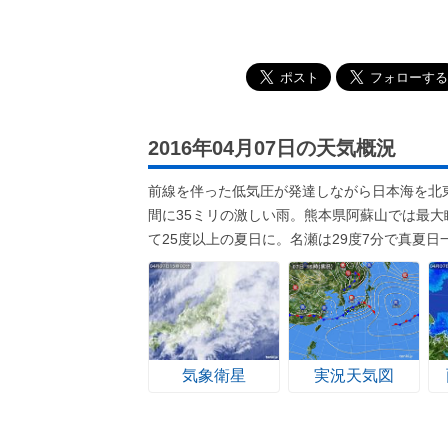
2016年04月07日の天気概況
前線を伴った低気圧が発達しながら日本海を北
間に35ミリの激しい雨。熊本県阿蘇山では最大
て25度以上の夏日に。名瀬は29度7分で真夏日
気象衛星
実況天気図