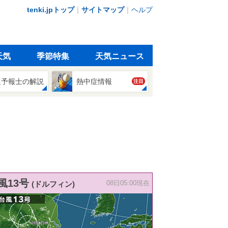
tenki.jpトップ
｜
サイトマップ
｜
ヘルプ
天気
季節特集
天気ニュース
象予報士の解説
熱中症情報
注目
風13号
(ドルフィン)
08日05:00現在