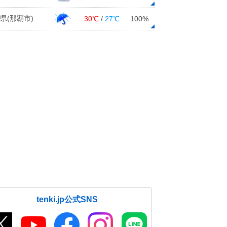
県(那覇市)
30℃
/
27℃
100%
tenki.jp公式SNS