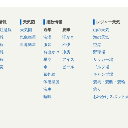
情報
天気図
指数情報
レジャー天気
注意報
天気図
通年
夏季
山の天気
報
気象衛星
洗濯
汗かき
海の天気
報
世界衛星
服装
不快
空港
報
お出かけ
冷房
野球場
報
星空
アイス
サッカー場
災
傘
ビール
ゴルフ場
紫外線
キャンプ場
体感温度
競馬・競艇・競輪
洗車
釣り
睡眠
お出かけスポット