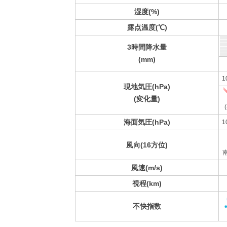
湿度(%)
露点温度(℃)
3時間降水量
(mm)
1
現地気圧(hPa)
(変化量)
(
海面気圧(hPa)
1
風向(16方位)
風速(m/s)
視程(km)
不快指数