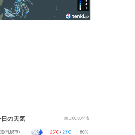
今日の天気
08日06:00発表
道(札幌市)
25℃
/
23℃
80%