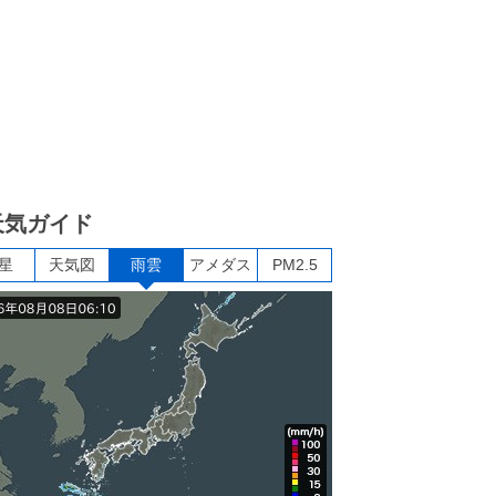
天気ガイド
星
天気図
雨雲
アメダス
PM2.5