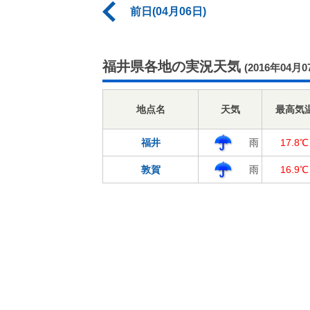
前日(04月06日)
福井県各地の実況天気
(2016年04月0
地点名
天気
最高気
福井
雨
17.8℃
敦賀
雨
16.9℃