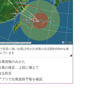
で非常に強い台風13号が久米島の北北西約50kmを南
んでいます
台風情報のみかた
台風の接近、上陸に備えて
知る防災
アプリで台風進路予報を確認