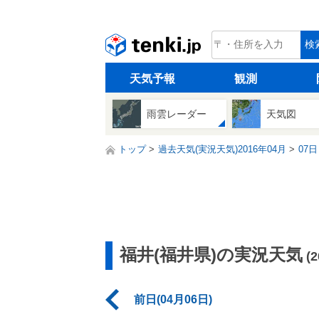
tenki.jp
検
天気予報
観測
雨雲レーダー
天気図
トップ
過去天気(実況天気)2016年04月
07日
福井(福井県)の実況天気
(
前日(04月06日)