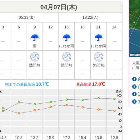
04月07日(
木
)
05:33(出)
18:22(入)
3
6
9
12
15
18
21
24
---
---
---
---
---
雨
にわか雨
にわか雨
---
---
---
---
---
大型
隙間無
隙間無
隙間無
に進
---
---
---
---
---
---
---
---
10.7℃
17.8℃
朝までの最低気温
最高気温
14.8
10.8
13.2
15.9
17.3
15.4
13.8
12.8