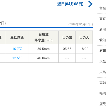
翌日(04月08日)
宮城
東京
7日)
(2016年04月07日)
新潟
日積算
温
最低気温
日の出
日の入
愛知
降水量(mm)
10.7℃
39.5
mm
05:33
18:22
石川
12.5℃
40.0
mm
---
---
大阪
広島
高知
福岡
鹿児