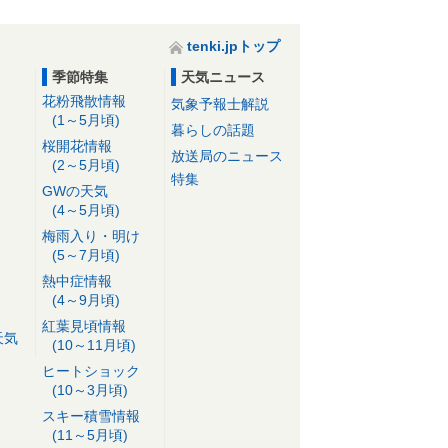
tenki.jpトップ
季節特集
天気ニュース
花粉飛散情報
気象予報士解説
(1～5月頃)
暮らしの話題
桜開花情報
放送局のニュース
(2～5月頃)
特集
GWの天気
(4～5月頃)
梅雨入り・明け
(5～7月頃)
熱中症情報
(4～9月頃)
紅葉見頃情報
天気
(10～11月頃)
ヒートショック
(10～3月頃)
スキー積雪情報
(11～5月頃)