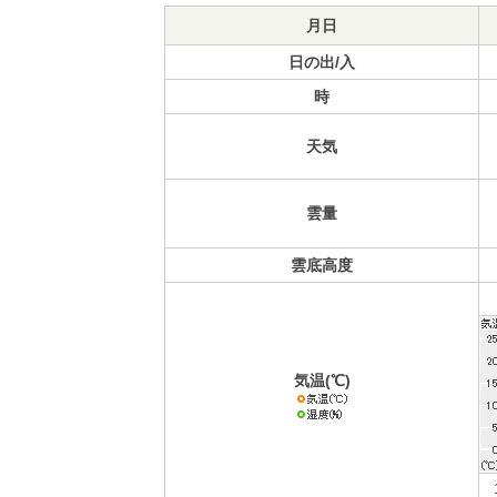
月日
日の出/入
時
天気
雲量
雲底高度
気温(℃)