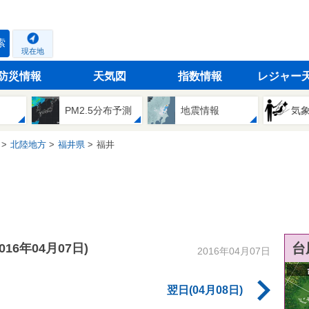
索
現在地
防災情報
天気図
指数情報
レジャー
PM2.5分布予測
地震情報
気
北陸地方
福井県
福井
台
2016年04月07日)
2016年04月07日
翌日(04月08日)