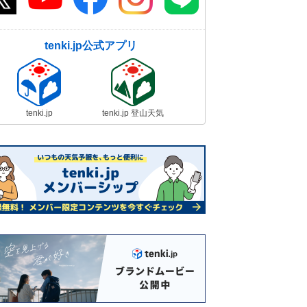
tenki.jp公式アプリ
tenki.jp
tenki.jp 登山天気