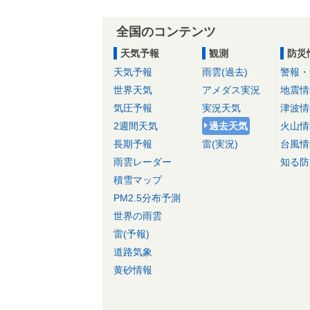
全国のコンテンツ
天気予報
観測
防災
天気予報
雨雲(過去)
警報・
世界天気
アメダス実況
地震情
気圧予報
実況天気
津波情
2週間天気
過去天気
火山情
長期予報
雷(実況)
台風情
雨雲レーダー
知る防
積雪マップ
PM2.5分布予測
世界の雨雲
雷(予報)
道路気象
黄砂情報