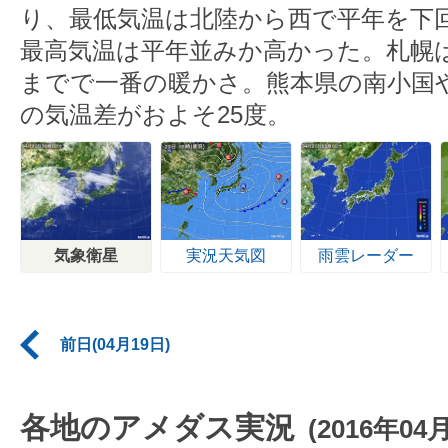
り、最低気温は北陸から西で平年を下
最高気温は平年並みか高かった。札幌は
までで一番の暖かさ。熊本県の南小国
の気温差がおよそ25度。
気象衛星
実況天気図
雨雲レーダー
前日(04月19日)
各地のアメダス実況
(2016年04