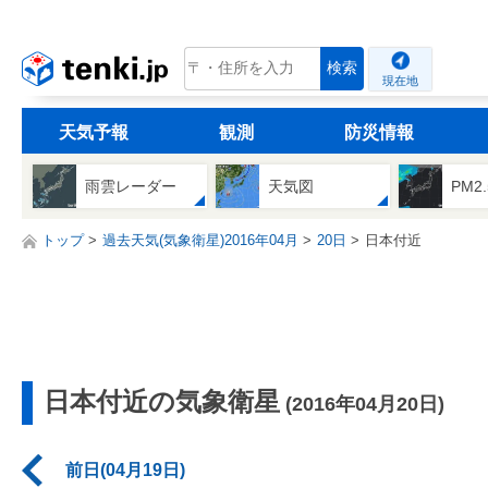
tenki.jp
検索
現在地
天気予報
観測
防災情報
雨雲レーダー
天気図
PM2
トップ
過去天気(気象衛星)2016年04月
20日
日本付近
日本付近の気象衛星
(2016年04月20日)
前日(04月19日)