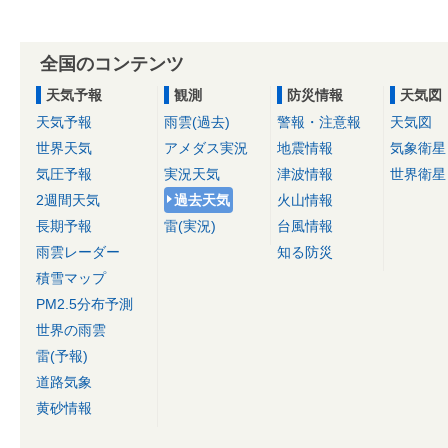
全国のコンテンツ
天気予報
観測
防災情報
天気図
天気予報
雨雲(過去)
警報・注意報
天気図
世界天気
アメダス実況
地震情報
気象衛星
気圧予報
実況天気
津波情報
世界衛星
2週間天気
過去天気
火山情報
長期予報
雷(実況)
台風情報
雨雲レーダー
知る防災
積雪マップ
PM2.5分布予測
世界の雨雲
雷(予報)
道路気象
黄砂情報