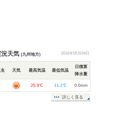
実況天気
2016年05月04日
(九州地方)
日積算
点名
天気
最高気温
最低気温
降水量
賀
25.9℃
11.2℃
0.0
mm
詳しく見る