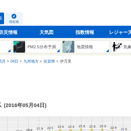
索
現在地
防災情報
天気図
指数情報
レジャー
PM2.5分布予測
地震情報
気
5月
04日
九州地方
佐賀県
伊万里
ス
(2016年05月04日)