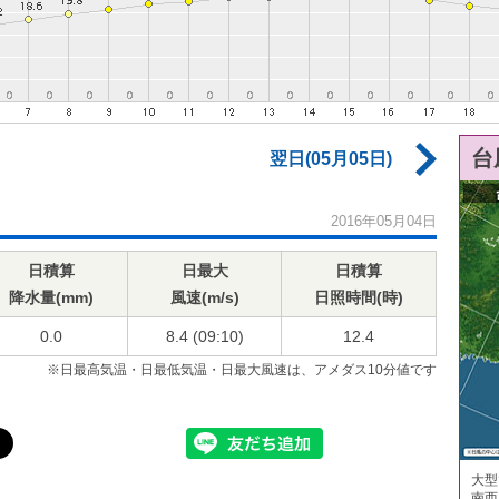
台
翌日(05月05日)
2016年05月04日
日積算
日最大
日積算
降水量(mm)
風速(m/s)
日照時間(時)
0.0
8.4 (09:10)
12.4
※日最高気温・日最低気温・日最大風速は、アメダス10分値です
大型
南西