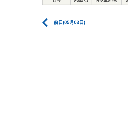
日時
気温(℃)
降水量(mm)
前日(05月03日)