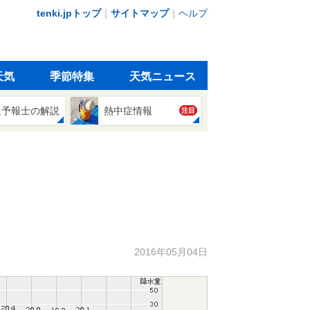
tenki.jpトップ
｜
サイトマップ
｜
ヘルプ
天気
季節特集
天気ニュース
象予報士の解説
熱中症情報
注目
2016年05月04日