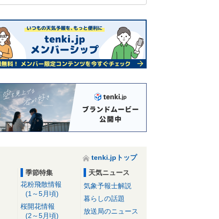
tenki.jpトップ
季節特集
天気ニュース
花粉飛散情報
気象予報士解説
(1～5月頃)
暮らしの話題
桜開花情報
放送局のニュース
(2～5月頃)