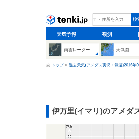
tenki.jp
検
天気予報
観測
雨雲レーダー
天気図
トップ
過去天気(アメダス実況・気温)2016年0
伊万里(イマリ)のアメダ