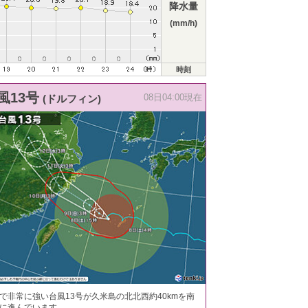
降水量
(mm/h)
時刻
風13号
(ドルフィン)
08日04:00現在
で非常に強い台風13号が久米島の北北西約40kmを南
に進んでいます