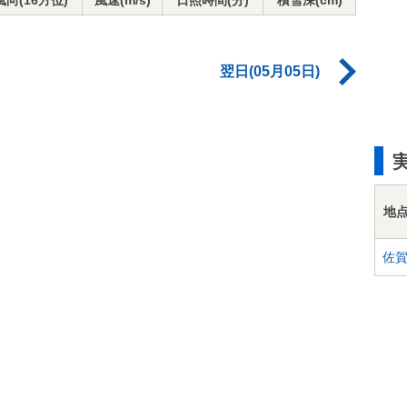
風向(16方位)
風速(m/s)
日照時間(分)
積雪深(cm)
翌日(05月05日)
地
佐