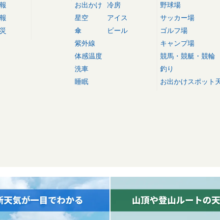
報
お出かけ
冷房
野球場
報
星空
アイス
サッカー場
災
傘
ビール
ゴルフ場
紫外線
キャンプ場
体感温度
競馬・競艇・競輪
洗車
釣り
睡眠
お出かけスポット