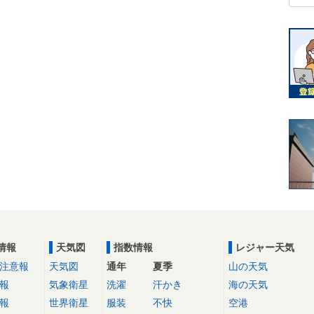
情報
天気図
指数情報
レジャー天気
注意報
天気図
通年
夏季
山の天気
報
気象衛星
洗濯
汗かき
海の天気
報
世界衛星
服装
不快
空港