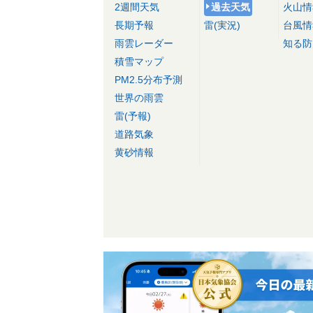
2週間天気
過去天気
火山情
長期予報
雷(実況)
台風情
雨雲レーダー
知る防
積雪マップ
PM2.5分布予測
世界の雨雲
雷(予報)
道路気象
黄砂情報