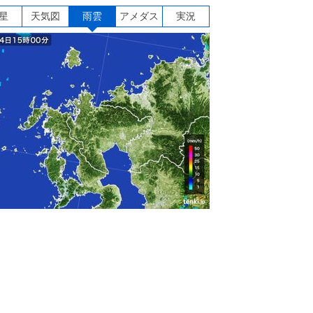
星
天気図
雨雲
アメダス
実況