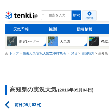
tenki.jp
検索
現在地
天気予報
観測
防災情報
雨雲レーダー
天気図
PM2
トップ
過去天気(実況天気)2016年05月
04日
四国地方
高知県
高知県の実況天気
(2016年05月04日)
前日(05月03日)