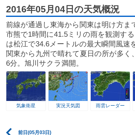
2016年05月04日の天気概況
前線が通過し東海から関東は明け方ま
市熊で1時間に41.5ミリの雨を観測す
は松江で34.6メートルの最大瞬間風速
関東から九州で晴れて夏日の所が多く、
6分。旭川サクラ満開。
気象衛星
実況天気図
雨雲レーダー
前日(05月03日)