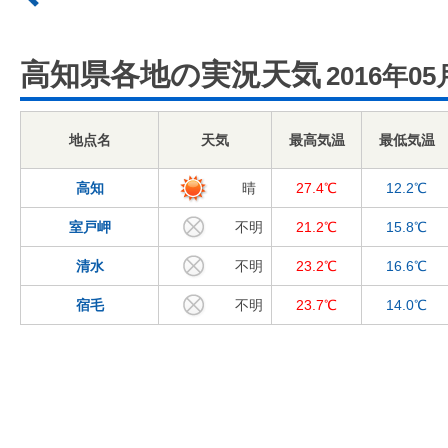
高知県各地の実況天気
2016年05
地点名
天気
最高気温
最低気温
高知
晴
27.4℃
12.2℃
室戸岬
不明
21.2℃
15.8℃
清水
不明
23.2℃
16.6℃
宿毛
不明
23.7℃
14.0℃