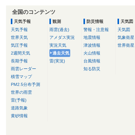
全国のコンテンツ
天気予報
観測
防災情報
天気図
天気予報
雨雲(過去)
警報・注意報
天気図
世界天気
アメダス実況
地震情報
気象衛星
気圧予報
実況天気
津波情報
世界衛星
2週間天気
過去天気
火山情報
長期予報
雷(実況)
台風情報
雨雲レーダー
知る防災
積雪マップ
PM2.5分布予測
世界の雨雲
雷(予報)
道路気象
黄砂情報