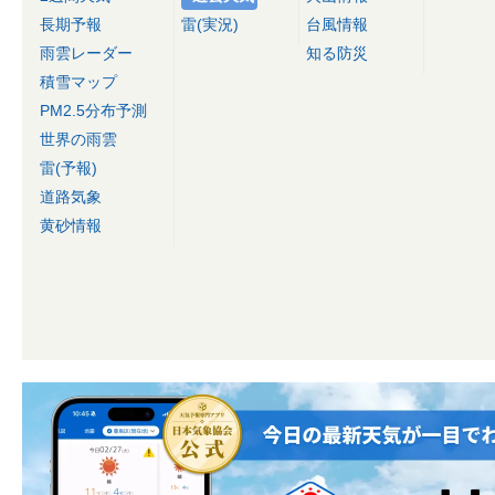
長期予報
雷(実況)
台風情報
雨雲レーダー
知る防災
積雪マップ
PM2.5分布予測
世界の雨雲
雷(予報)
道路気象
黄砂情報