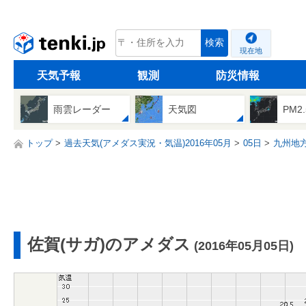
tenki.jp
検索
現在地
天気予報
観測
防災情報
雨雲レーダー
天気図
PM2
トップ
過去天気(アメダス実況・気温)2016年05月
05日
九州地
佐賀(サガ)のアメダス
(2016年05月05日)