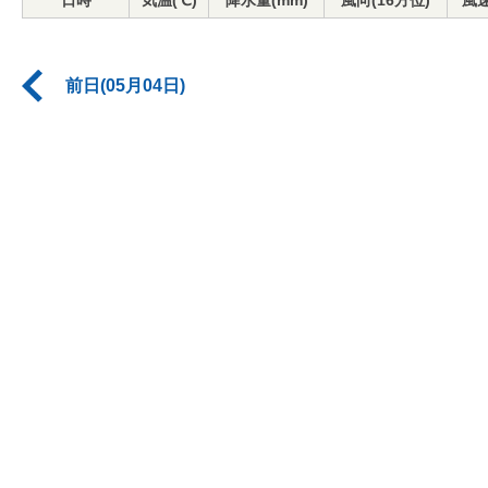
日時
気温(℃)
降水量(mm)
風向(16方位)
風速
前日(05月04日)