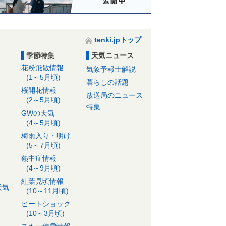
tenki.jpトップ
季節特集
天気ニュース
花粉飛散情報
気象予報士解説
(1～5月頃)
暮らしの話題
桜開花情報
放送局のニュース
(2～5月頃)
特集
GWの天気
(4～5月頃)
梅雨入り・明け
(5～7月頃)
熱中症情報
(4～9月頃)
紅葉見頃情報
天気
(10～11月頃)
ヒートショック
(10～3月頃)