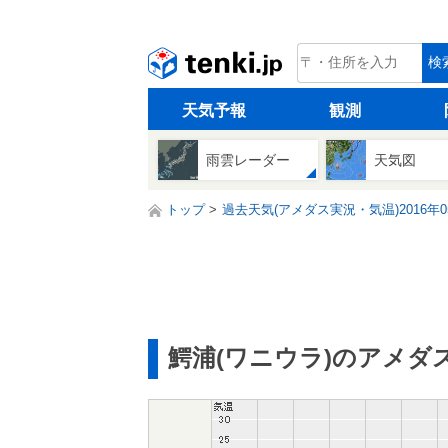
tenki.jp
検
天気予報
観測
雨雲レーダー
天気図
トップ
過去天気(アメダス実況・気温)2016年0
鰐浦(ワニウラ)のアメダ