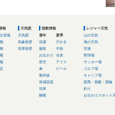
情報
天気図
指数情報
レジャー天気
注意報
天気図
通年
夏季
山の天気
報
気象衛星
洗濯
汗かき
海の天気
報
世界衛星
服装
不快
空港
報
お出かけ
冷房
野球場
報
星空
アイス
サッカー場
災
傘
ビール
ゴルフ場
紫外線
キャンプ場
体感温度
競馬・競艇・競輪
洗車
釣り
睡眠
お出かけスポット