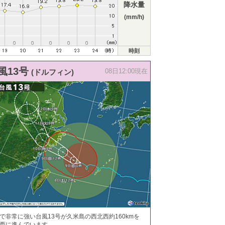
降水量
(mm/h)
時刻
風13号
(ドルフィン)
08日12:00現在
で非常に強い台風13号が久米島の西北西約160kmを
西に進んでいます