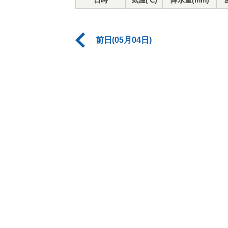
日時
気温(℃)
降水量(mm)
前日(05月04日)