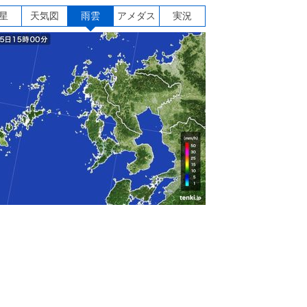
星
天気図
雨雲
アメダス
実況