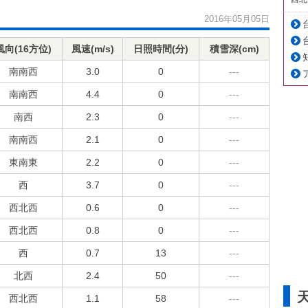
2016年05月05日
風向(16方位)
風速(m/s)
日照時間(分)
積雪深(cm)
南南西
3.0
0
---
南南西
4.4
0
---
南西
2.3
0
---
南南西
2.1
0
---
東南東
2.2
0
---
西
3.7
0
---
西北西
0.6
0
---
西北西
0.8
0
---
西
0.7
13
---
北西
2.4
50
---
西北西
1.1
58
---