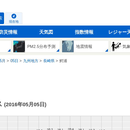
索
現在地
防災情報
天気図
指数情報
レジャー
PM2.5分布予測
地震情報
気
5月
05日
九州地方
長崎県
鰐浦
ス
(2016年05月05日)