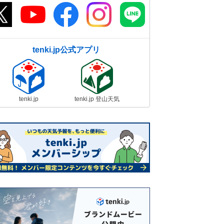
tenki.jp公式アプリ
tenki.jp
tenki.jp 登山天気