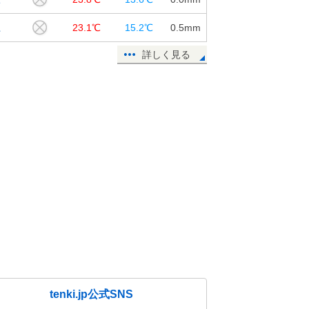
江
23.1℃
15.2℃
0.5
mm
詳しく見る
tenki.jp公式SNS