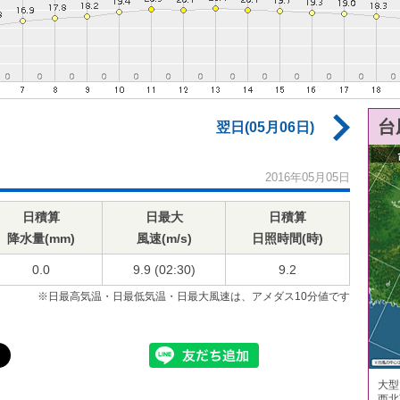
台
翌日(05月06日)
2016年05月05日
日積算
日最大
日積算
降水量(mm)
風速(m/s)
日照時間(時)
0.0
9.9 (02:30)
9.2
※日最高気温・日最低気温・日最大風速は、アメダス10分値です
大型
西北