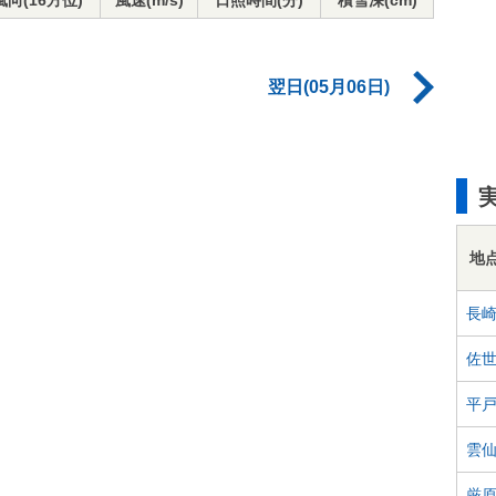
風向(16方位)
風速(m/s)
日照時間(分)
積雪深(cm)
翌日(05月06日)
地
長
佐
平
雲
厳