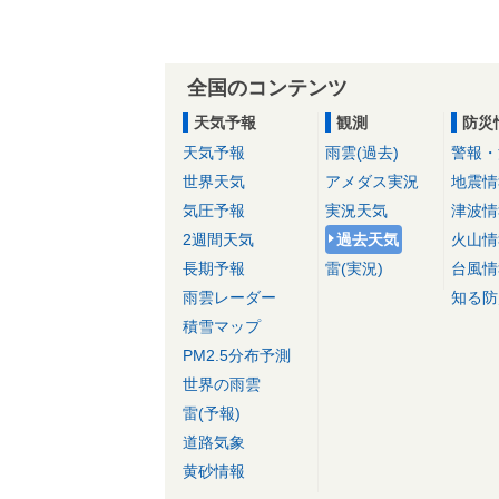
全国のコンテンツ
天気予報
観測
防災
天気予報
雨雲(過去)
警報・
世界天気
アメダス実況
地震情
気圧予報
実況天気
津波情
2週間天気
過去天気
火山情
長期予報
雷(実況)
台風情
雨雲レーダー
知る防
積雪マップ
PM2.5分布予測
世界の雨雲
雷(予報)
道路気象
黄砂情報