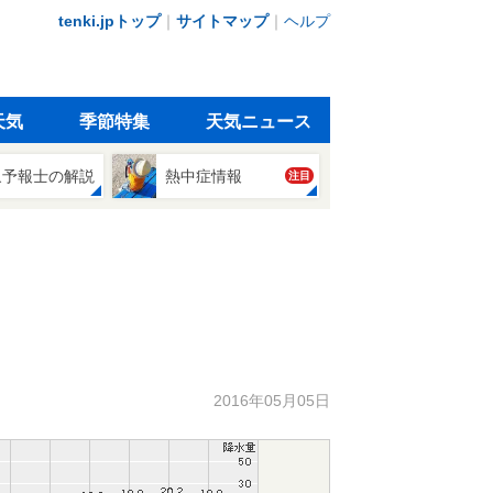
tenki.jpトップ
｜
サイトマップ
｜
ヘルプ
天気
季節特集
天気ニュース
象予報士の解説
熱中症情報
注目
2016年05月05日