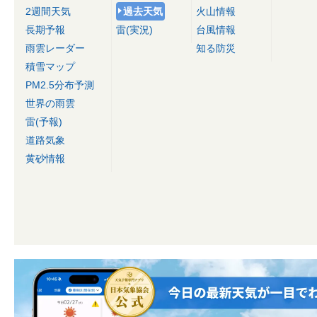
2週間天気
過去天気
火山情報
長期予報
雷(実況)
台風情報
雨雲レーダー
知る防災
積雪マップ
PM2.5分布予測
世界の雨雲
雷(予報)
道路気象
黄砂情報