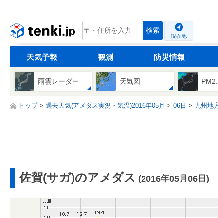
tenki.jp
検索
現在地
天気予報
観測
防災情報
雨雲レーダー
天気図
PM2
トップ
過去天気(アメダス実況・気温)2016年05月
06日
九州地
佐賀(サガ)のアメダス
(2016年05月06日)