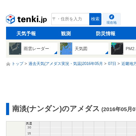
tenki.jp
検索
現在地
天気予報
観測
防災情報
雨雲レーダー
天気図
PM2
トップ
過去天気(アメダス実況・気温)2016年05月
07日
近畿地
南淡(ナンダン)のアメダス
(2016年05月0