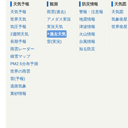
天気予報
観測
防災情報
天気図
天気予報
雨雲(過去)
警報・注意報
天気図
世界天気
アメダス実況
地震情報
気象衛星
気圧予報
実況天気
津波情報
世界衛星
2週間天気
過去天気
火山情報
長期予報
雷(実況)
台風情報
雨雲レーダー
知る防災
積雪マップ
PM2.5分布予測
世界の雨雲
雷(予報)
道路気象
黄砂情報