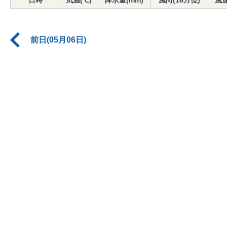
日時
気温(℃)
降水量(mm)
風向(16方位)
風速
前日(05月06日)