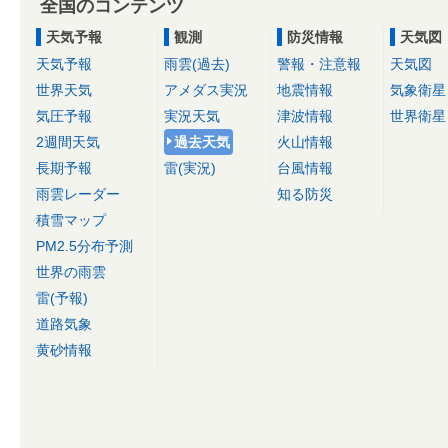
全国のコンテンツ
天気予報
観測
防災情報
天気図
天気予報
雨雲(過去)
警報・注意報
天気図
世界天気
アメダス実況
地震情報
気象衛星
気圧予報
実況天気
津波情報
世界衛星
2週間天気
過去天気
火山情報
長期予報
雷(実況)
台風情報
雨雲レーダー
知る防災
積雪マップ
PM2.5分布予測
世界の雨雲
雷(予報)
道路気象
黄砂情報