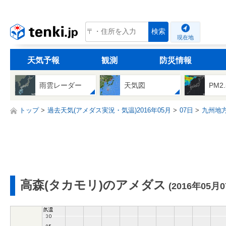
tenki.jp
検索
現在地
天気予報
観測
防災情報
雨雲レーダー
天気図
PM2
トップ
過去天気(アメダス実況・気温)2016年05月
07日
九州地
高森(タカモリ)のアメダス
(2016年05月0