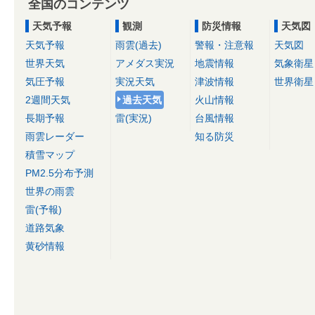
全国のコンテンツ
天気予報
観測
防災情報
天気図
天気予報
雨雲(過去)
警報・注意報
天気図
世界天気
アメダス実況
地震情報
気象衛星
気圧予報
実況天気
津波情報
世界衛星
2週間天気
過去天気
火山情報
長期予報
雷(実況)
台風情報
雨雲レーダー
知る防災
積雪マップ
PM2.5分布予測
世界の雨雲
雷(予報)
道路気象
黄砂情報