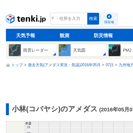
tenki.jp
検索
現在地
天気予報
観測
防災情報
雨雲レーダー
天気図
PM2
トップ
過去天気(アメダス実況・気温)2016年05月
07日
九州地
小林(コバヤシ)のアメダス
(2016年05月0