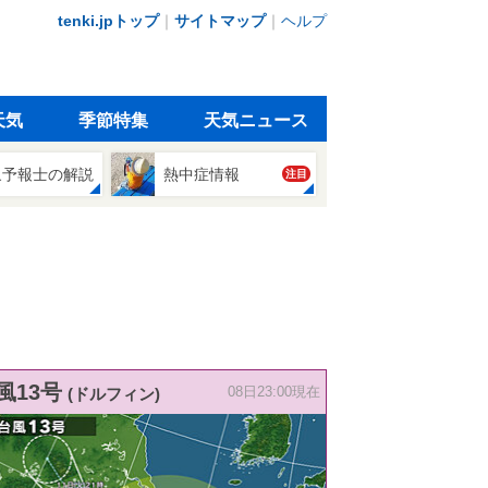
tenki.jpトップ
｜
サイトマップ
｜
ヘルプ
天気
季節特集
天気ニュース
象予報士の解説
熱中症情報
注目
風13号
(ドルフィン)
08日23:00現在