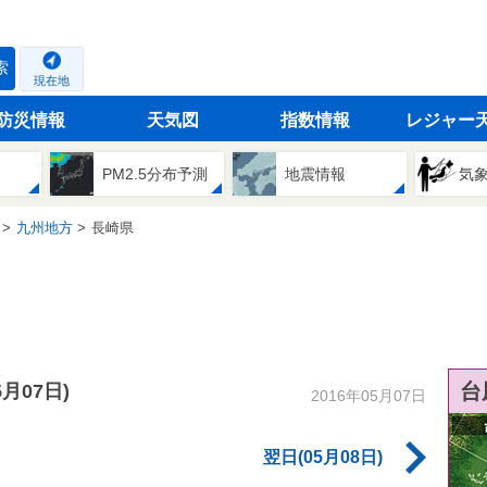
索
現在地
防災情報
天気図
指数情報
レジャー
PM2.5分布予測
地震情報
気
九州地方
長崎県
台
5月07日)
2016年05月07日
翌日(05月08日)