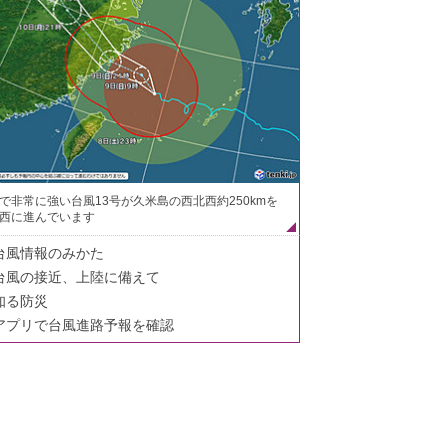
で非常に強い台風13号が久米島の西北西約250kmを
西に進んでいます
台風情報のみかた
台風の接近、上陸に備えて
知る防災
アプリで台風進路予報を確認