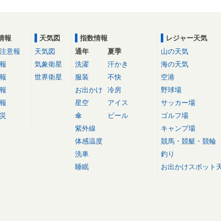
情報
天気図
指数情報
レジャー天気
注意報
天気図
通年
夏季
山の天気
報
気象衛星
洗濯
汗かき
海の天気
報
世界衛星
服装
不快
空港
報
お出かけ
冷房
野球場
報
星空
アイス
サッカー場
災
傘
ビール
ゴルフ場
紫外線
キャンプ場
体感温度
競馬・競艇・競輪
洗車
釣り
睡眠
お出かけスポット