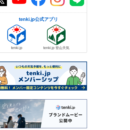
tenki.jp公式アプリ
tenki.jp
tenki.jp 登山天気