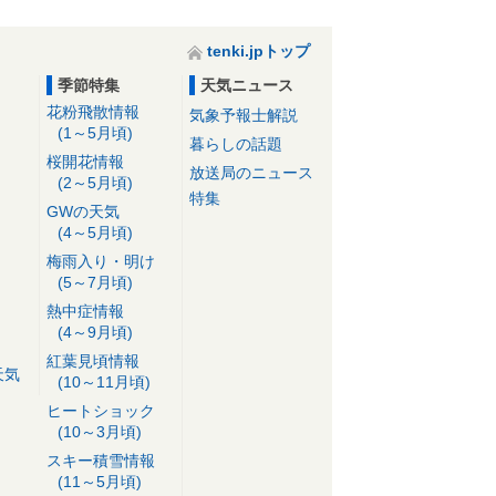
tenki.jpトップ
季節特集
天気ニュース
花粉飛散情報
気象予報士解説
(1～5月頃)
暮らしの話題
桜開花情報
放送局のニュース
(2～5月頃)
特集
GWの天気
(4～5月頃)
梅雨入り・明け
(5～7月頃)
熱中症情報
(4～9月頃)
紅葉見頃情報
天気
(10～11月頃)
ヒートショック
(10～3月頃)
スキー積雪情報
(11～5月頃)