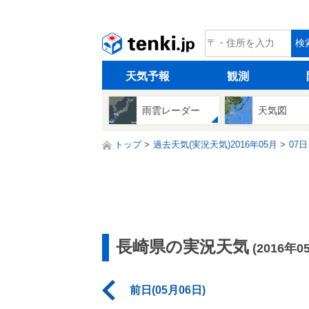
tenki.jp
検
天気予報
観測
雨雲レーダー
天気図
トップ
過去天気(実況天気)2016年05月
07日
長崎県の実況天気
(2016年0
前日(05月06日)