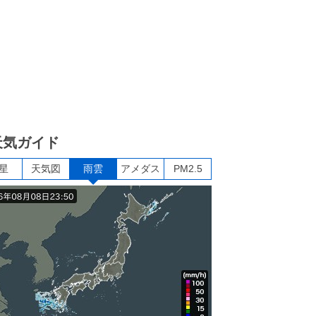
天気ガイド
星
天気図
雨雲
アメダス
PM2.5