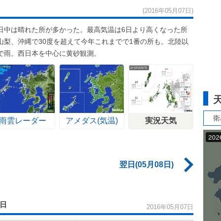
(2016年05月07日)
日中は晴れた所が多かった。最高気温は6日より高くなった所
山梨、沖縄で30度を超えて今年これまでで1番の所も。北陸以
で雨。西日本を中心に黄砂観測。
衛
雨雲レーダー
アメダス(気温)
実況天気
翌日(05月08日)
7日
2016年05月07日