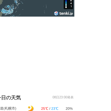
今日の天気
08日23:00発表
道(札幌市)
25℃
/
23℃
20%