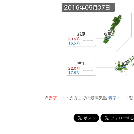
※
赤字
・・・夕方までの最高気温
青字
・・・朝