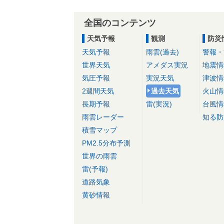
全国のコンテンツ
天気予報
観測
防災
天気予報
雨雲(過去)
警報・
世界天気
アメダス実況
地震情
気圧予報
実況天気
津波情
2週間天気
過去天気
火山情
長期予報
雷(実況)
台風情
雨雲レーダー
知る防
積雪マップ
PM2.5分布予測
世界の雨雲
雷(予報)
道路気象
黄砂情報