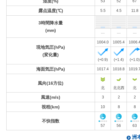
湿度(%)
53
52
67
露点温度(℃)
5.5
4.5
11.8
3時間降水量
(mm)
---
---
---
1004.0
1005.4
1006.
現地気圧(hPa)
(変化量)
(+0.9)
(+1.4)
(+1.0)
海面気圧(hPa)
1017.4
1018.8
1019.
風向(16方位)
北
北北西
北
風速(m/s)
3
2
2
視程(km)
10
8
8
不快指数
57
56
63
洲本