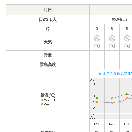
月日
日の出/入
05:04(出)
時
3
6
9
天気
不明
不明
不明
雲量
---
---
---
雲底高度
---
---
---
1
朝までの最低気温
気温(℃)
15.0
14.2
18.0