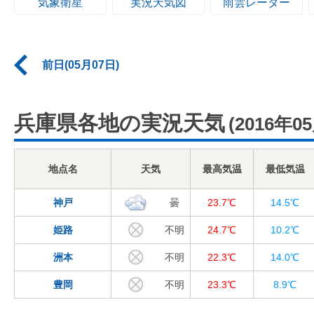
気象衛星
実況天気図
雨雲レーダー
前日(05月07日)
兵庫県各地の実況天気
(2016年0
地点名
天気
最高気温
最低気温
神戸
曇
23.7℃
14.5℃
姫路
不明
24.7℃
10.2℃
洲本
不明
22.3℃
14.0℃
豊岡
不明
23.3℃
8.9℃