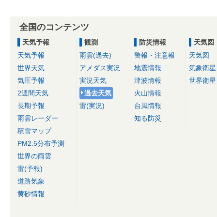
全国のコンテンツ
天気予報
観測
防災情報
天気図
天気予報
雨雲(過去)
警報・注意報
天気図
世界天気
アメダス実況
地震情報
気象衛星
気圧予報
実況天気
津波情報
世界衛星
2週間天気
過去天気
火山情報
長期予報
雷(実況)
台風情報
雨雲レーダー
知る防災
積雪マップ
PM2.5分布予測
世界の雨雲
雷(予報)
道路気象
黄砂情報