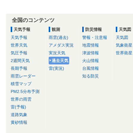
全国のコンテンツ
天気予報
観測
防災情報
天気図
天気予報
雨雲(過去)
警報・注意報
天気図
世界天気
アメダス実況
地震情報
気象衛星
気圧予報
実況天気
津波情報
世界衛星
2週間天気
過去天気
火山情報
長期予報
雷(実況)
台風情報
雨雲レーダー
知る防災
積雪マップ
PM2.5分布予測
世界の雨雲
雷(予報)
道路気象
黄砂情報