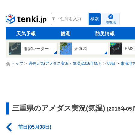
tenki.jp
検索
現在地
天気予報
観測
防災情報
雨雲レーダー
天気図
PM2
トップ
過去天気(アメダス実況・気温)2016年05月
09日
東海地
三重県のアメダス実況(気温)
(2016年05
前日(05月08日)