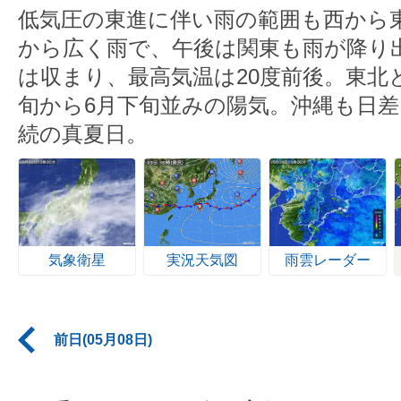
低気圧の東進に伴い雨の範囲も西から
から広く雨で、午後は関東も雨が降り
は収まり、最高気温は20度前後。東北
旬から6月下旬並みの陽気。沖縄も日差
続の真夏日。
気象衛星
実況天気図
雨雲レーダー
前日(05月08日)