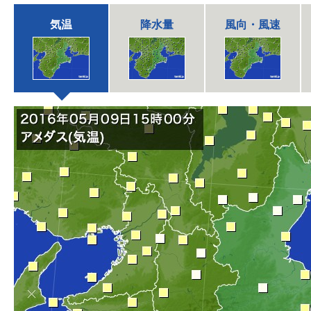
気温
降水量
風向・風速