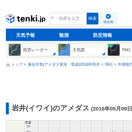
tenki.jp
検索
現在地
天気予報
観測
防災情報
雨雲レーダー
天気図
PM2
トップ
過去天気(アメダス実況・気温)2016年05月
09日
中国地
岩井(イワイ)のアメダス
(2016年05月09日