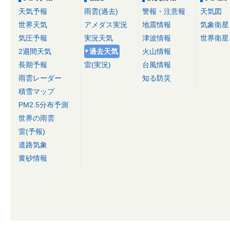
天気予報
雨雲(過去)
警報・注意報
天気図
世界天気
アメダス実況
地震情報
気象衛星
気圧予報
実況天気
津波情報
世界衛星
2週間天気
過去天気
火山情報
長期予報
雷(実況)
台風情報
雨雲レーダー
知る防災
積雪マップ
PM2.5分布予測
世界の雨雲
雷(予報)
道路気象
黄砂情報