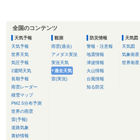
全国のコンテンツ
天気予報
観測
防災情報
天気図
天気予報
雨雲(過去)
警報・注意報
天気図
世界天気
アメダス実況
地震情報
気象衛星
気圧予報
実況天気
津波情報
世界衛星
2週間天気
過去天気
火山情報
長期予報
雷(実況)
台風情報
雨雲レーダー
知る防災
積雪マップ
PM2.5分布予測
世界の雨雲
雷(予報)
道路気象
黄砂情報