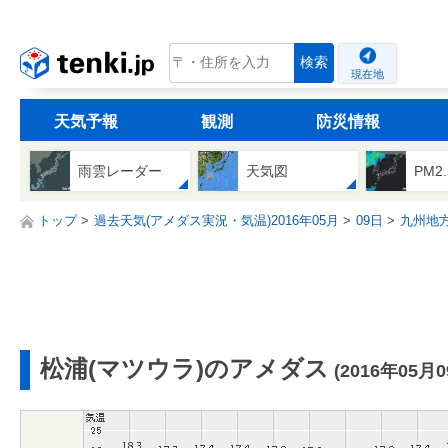
tenki.jp
検索
現在地
天気予報
観測
防災情報
雨雲レーダー
天気図
PM2
トップ
過去天気(アメダス実況・気温)2016年05月
09日
九州地
松浦(マツウラ)のアメダス
(2016年05月0