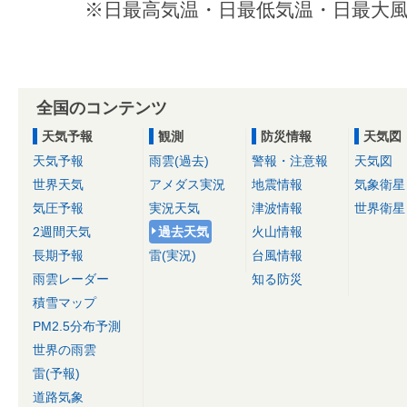
※日最高気温・日最低気温・日最大風
全国のコンテンツ
天気予報
観測
防災情報
天気図
天気予報
雨雲(過去)
警報・注意報
天気図
世界天気
アメダス実況
地震情報
気象衛星
気圧予報
実況天気
津波情報
世界衛星
2週間天気
過去天気
火山情報
長期予報
雷(実況)
台風情報
雨雲レーダー
知る防災
積雪マップ
PM2.5分布予測
世界の雨雲
雷(予報)
道路気象