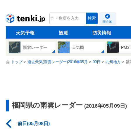
tenki.jp
検索
現在地
天気予報
観測
防災情報
雨雲レーダー
天気図
PM2
トップ
過去天気(雨雲レーダー)2016年05月
09日
九州地方
福
福岡県の雨雲レーダー
(2016年05月09日)
前日(05月08日)