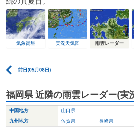
続の真夏日。
気象衛星
実況天気図
雨雲レーダー
前日(05月08日)
福岡県 近隣の雨雲レーダー(実況
中国地方
山口県
九州地方
佐賀県
長崎県