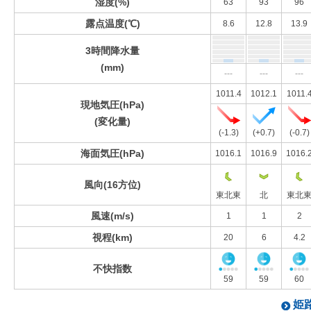
湿度(%)
63
93
96
露点温度(℃)
8.6
12.8
13.9
3時間降水量
(mm)
---
---
---
1011.4
1012.1
1011.
現地気圧(hPa)
(変化量)
(-1.3)
(+0.7)
(-0.7)
海面気圧(hPa)
1016.1
1016.9
1016.
風向(16方位)
東北東
北
東北
風速(m/s)
1
1
2
視程(km)
20
6
4.2
不快指数
59
59
60
姫路