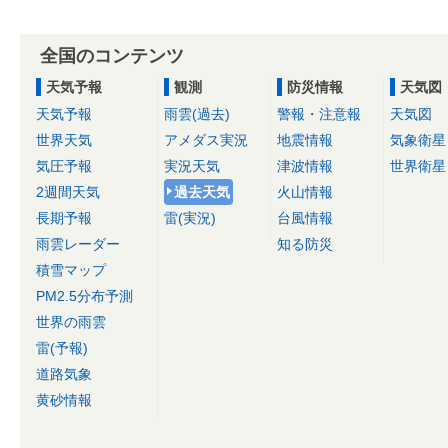
全国のコンテンツ
天気予報
観測
防災情報
天気図
天気予報
雨雲(過去)
警報・注意報
天気図
世界天気
アメダス実況
地震情報
気象衛星
気圧予報
実況天気
津波情報
世界衛星
2週間天気
過去天気
火山情報
長期予報
雷(実況)
台風情報
雨雲レーダー
知る防災
積雪マップ
PM2.5分布予測
世界の雨雲
雷(予報)
道路気象
黄砂情報