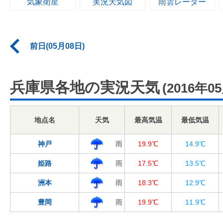
気象衛星
実況天気図
雨雲レーダー
前日(05月08日)
兵庫県各地の実況天気
(2016年0
地点名
天気
最高気温
最低気温
神戸
雨
19.9℃
14.9℃
姫路
雨
17.5℃
13.5℃
洲本
雨
18.3℃
12.9℃
豊岡
雨
19.9℃
11.9℃