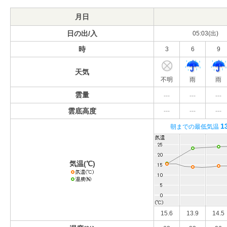
月日
日の出/入
05:03(出)
時
3
6
9
天気
不明
雨
雨
雲量
---
---
---
雲底高度
---
---
---
1
朝までの最低気温
気温(℃)
15.6
13.9
14.5