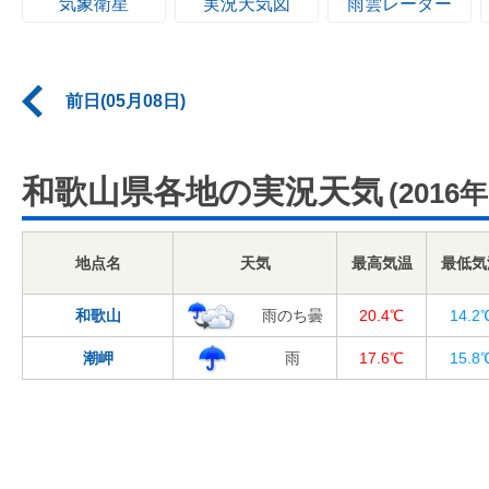
気象衛星
実況天気図
雨雲レーダー
前日(05月08日)
和歌山県各地の実況天気
(2016
地点名
天気
最高気温
最低気
和歌山
雨のち曇
20.4℃
14.2
潮岬
雨
17.6℃
15.8