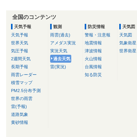
全国のコンテンツ
天気予報
観測
防災情報
天気図
天気予報
雨雲(過去)
警報・注意報
天気図
世界天気
アメダス実況
地震情報
気象衛星
気圧予報
実況天気
津波情報
世界衛星
2週間天気
過去天気
火山情報
長期予報
雷(実況)
台風情報
雨雲レーダー
知る防災
積雪マップ
PM2.5分布予測
世界の雨雲
雷(予報)
道路気象
黄砂情報