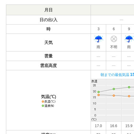
月日
日の出/入
---
時
3
6
9
天気
雨
不明
雨
雲量
---
---
---
雲底高度
---
---
---
1
朝までの最低気温
気温(℃)
17.0
16.6
15.9