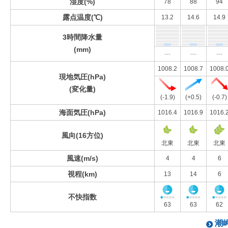
湿度(%)
78
88
94
露点温度(℃)
13.2
14.6
14.9
3時間降水量
(mm)
---
---
---
1008.2
1008.7
1008.
現地気圧(hPa)
(変化量)
(-1.9)
(+0.5)
(-0.7)
海面気圧(hPa)
1016.4
1016.9
1016.
風向(16方位)
北東
北東
北東
風速(m/s)
4
4
6
視程(km)
13
14
6
不快指数
63
63
62
潮岬