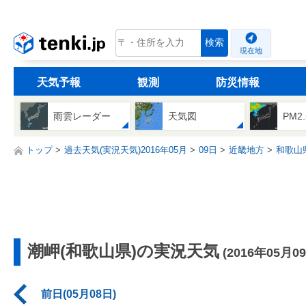
tenki.jp
検索
現在地
天気予報
観測
防災情報
雨雲レーダー
天気図
PM2
トップ
過去天気(実況天気)2016年05月
09日
近畿地方
和歌山
潮岬(和歌山県)の実況天気
(2016年05月0
前日(05月08日)