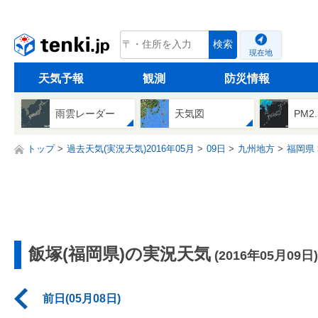
tenki.jp
検索
現在地
天気予報
観測
防災情報
雨雲レーダー
天気図
PM2
トップ
過去天気(実況天気)2016年05月
09日
九州地方
福岡県
飯塚(福岡県)の実況天気
(2016年05月09日)
前日(05月08日)