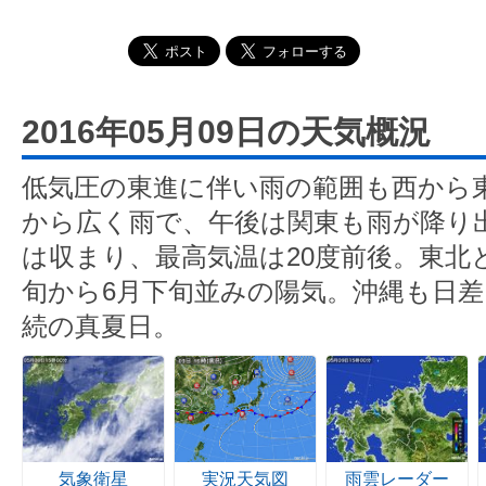
2016年05月09日の天気概況
低気圧の東進に伴い雨の範囲も西から
から広く雨で、午後は関東も雨が降り
は収まり、最高気温は20度前後。東北
旬から6月下旬並みの陽気。沖縄も日差
続の真夏日。
気象衛星
実況天気図
雨雲レーダー