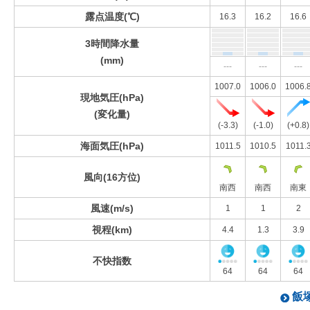
露点温度(℃)
16.3
16.2
16.6
3時間降水量
(mm)
---
---
---
1007.0
1006.0
1006.
現地気圧(hPa)
(変化量)
(-3.3)
(-1.0)
(+0.8)
海面気圧(hPa)
1011.5
1010.5
1011.
風向(16方位)
南西
南西
南東
風速(m/s)
1
1
2
視程(km)
4.4
1.3
3.9
不快指数
64
64
64
飯塚