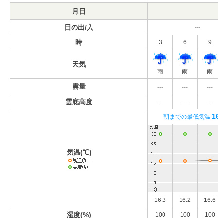
月日
日の出/入
---
時
3
6
9
天気
雨
雨
雨
雲量
---
---
---
雲底高度
---
---
---
1
朝までの最低気温
気温(℃)
16.3
16.2
16.6
湿度(%)
100
100
100