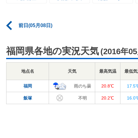
前日(05月08日)
福岡県各地の実況天気
(2016年0
地点名
天気
最高気温
最低気
福岡
雨のち曇
20.8℃
17.5
飯塚
不明
20.2℃
16.0