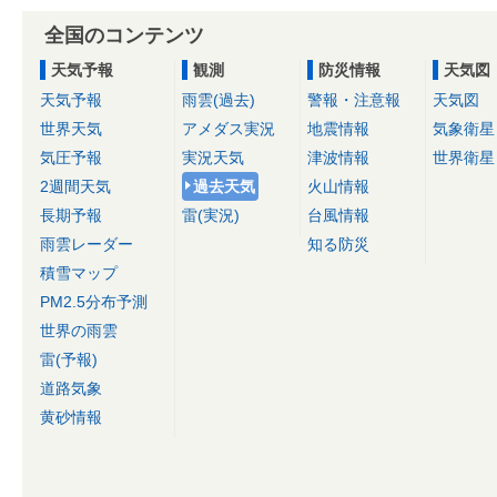
全国のコンテンツ
天気予報
観測
防災情報
天気図
天気予報
雨雲(過去)
警報・注意報
天気図
世界天気
アメダス実況
地震情報
気象衛星
気圧予報
実況天気
津波情報
世界衛星
2週間天気
過去天気
火山情報
長期予報
雷(実況)
台風情報
雨雲レーダー
知る防災
積雪マップ
PM2.5分布予測
世界の雨雲
雷(予報)
道路気象
黄砂情報