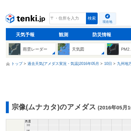
tenki.jp
検索
現在地
天気予報
観測
防災情報
雨雲レーダー
天気図
PM2
トップ
過去天気(アメダス実況・気温)2016年05月
10日
九州地
宗像(ムナカタ)のアメダス
(2016年05月1