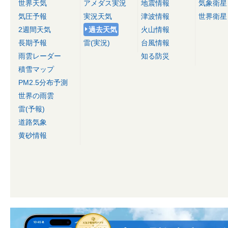
世界天気
アメダス実況
地震情報
気象衛星
気圧予報
実況天気
津波情報
世界衛星
2週間天気
過去天気
火山情報
長期予報
雷(実況)
台風情報
雨雲レーダー
知る防災
積雪マップ
PM2.5分布予測
世界の雨雲
雷(予報)
道路気象
黄砂情報