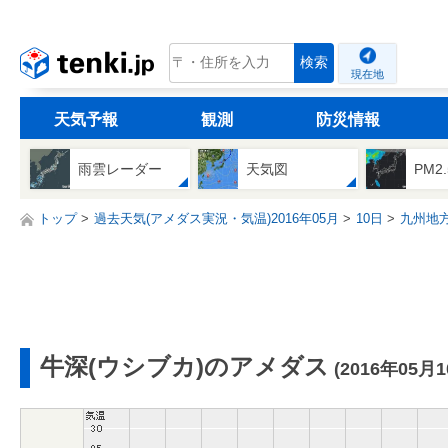
tenki.jp
検索
現在地
天気予報
観測
防災情報
雨雲レーダー
天気図
PM2
トップ
過去天気(アメダス実況・気温)2016年05月
10日
九州地
牛深(ウシブカ)のアメダス
(2016年05月1