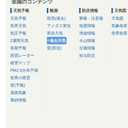
全国のコンテンツ
天気予報
観測
防災情報
天気図
天気予報
雨雲(過去)
警報・注意報
天気図
世界天気
アメダス実況
地震情報
気象衛星
気圧予報
実況天気
津波情報
世界衛星
2週間天気
過去天気
火山情報
長期予報
雷(実況)
台風情報
雨雲レーダー
知る防災
積雪マップ
PM2.5分布予測
世界の雨雲
雷(予報)
道路気象
黄砂情報