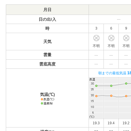
月日
日の出/入
---
時
3
6
9
天気
不明
不明
不明
雲量
---
---
---
雲底高度
---
---
---
1
朝までの最低気温
気温(℃)
19.3
19.4
19.2