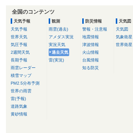
全国のコンテンツ
天気予報
観測
防災情報
天気図
天気予報
雨雲(過去)
警報・注意報
天気図
世界天気
アメダス実況
地震情報
気象衛星
気圧予報
実況天気
津波情報
世界衛星
2週間天気
過去天気
火山情報
長期予報
雷(実況)
台風情報
雨雲レーダー
知る防災
積雪マップ
PM2.5分布予測
世界の雨雲
雷(予報)
道路気象
黄砂情報