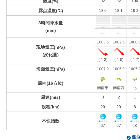
湿度(%)
92
92
100
露点温度(℃)
18.0
18.1
19.2
3時間降水量
(mm)
---
---
---
1003.5
1002.5
1000.
現地気圧(hPa)
(変化量)
(-1.3)
(-1.0)
(-1.7)
海面気圧(hPa)
1007.9
1006.9
1005.
風向(16方位)
南南東
南南西
北
風速(m/s)
3
2
1
視程(km)
20
20
8
不快指数
67
67
68
飯塚