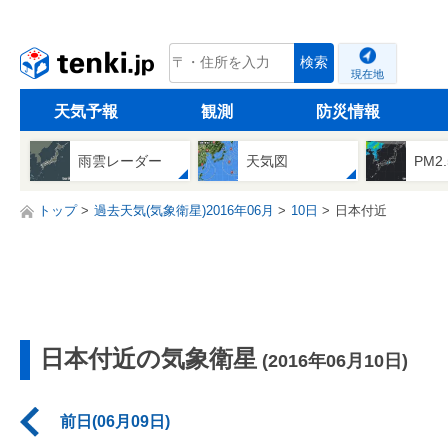
tenki.jp
検索
現在地
天気予報
観測
防災情報
雨雲レーダー
天気図
PM2
トップ
過去天気(気象衛星)2016年06月
10日
日本付近
日本付近の気象衛星
(2016年06月10日)
前日(06月09日)