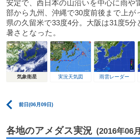
安定で、西日本の山沿いを中心に雨や
部から九州、沖縄で30度前後まで上が
県の久留米で33度4分。大阪は31度5
暑さとなった。
気象衛星
実況天気図
雨雲レーダー
前日(06月09日)
各地のアメダス実況
(2016年06