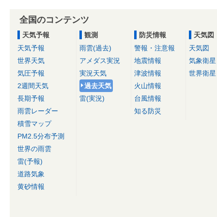
全国のコンテンツ
天気予報
観測
防災情報
天気図
天気予報
雨雲(過去)
警報・注意報
天気図
世界天気
アメダス実況
地震情報
気象衛星
気圧予報
実況天気
津波情報
世界衛星
2週間天気
過去天気
火山情報
長期予報
雷(実況)
台風情報
雨雲レーダー
知る防災
積雪マップ
PM2.5分布予測
世界の雨雲
雷(予報)
道路気象
黄砂情報