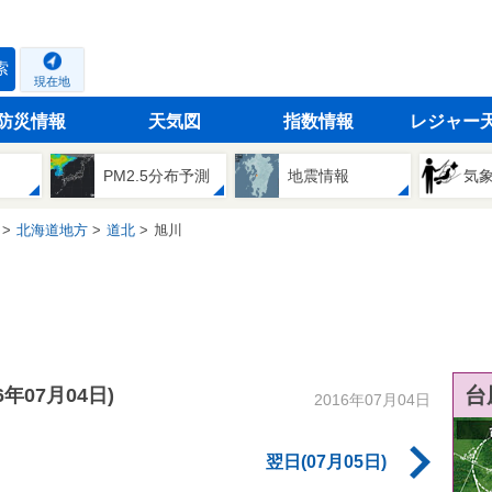
索
現在地
防災情報
天気図
指数情報
レジャー
PM2.5分布予測
地震情報
気
北海道地方
道北
旭川
台
16年07月04日)
2016年07月04日
翌日(07月05日)