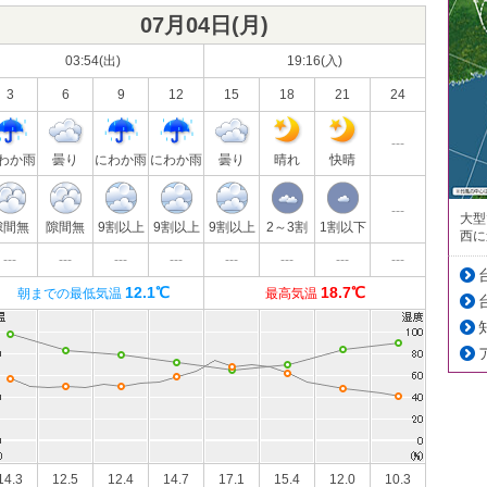
07月04日(
月
)
03:54(出)
19:16(入)
3
6
9
12
15
18
21
24
---
わか雨
曇り
にわか雨
にわか雨
曇り
晴れ
快晴
---
大型
隙間無
隙間無
9割以上
9割以上
9割以上
2～3割
1割以下
西に
---
---
---
---
---
---
---
---
12.1℃
18.7℃
朝までの最低気温
最高気温
14.3
12.5
12.4
14.7
17.1
15.4
12.0
10.3