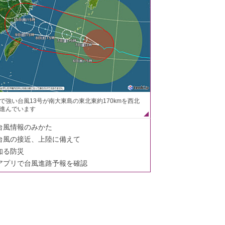
で強い台風13号が南大東島の東北東約170kmを西北
進んでいます
台風情報のみかた
台風の接近、上陸に備えて
知る防災
アプリで台風進路予報を確認