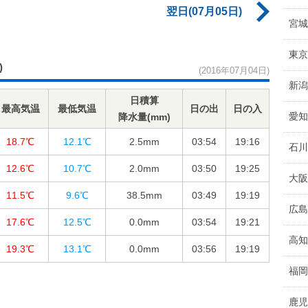
翌日(07月05日)
宮城
東京
)
(2016年07月04日)
新潟
日積算
最高気温
最低気温
日の出
日の入
愛知
降水量(mm)
18.7℃
12.1℃
2.5
mm
03:54
19:16
石川
12.6℃
10.7℃
2.0
mm
03:50
19:25
大阪
11.5℃
9.6℃
38.5
mm
03:49
19:19
広島
17.6℃
12.5℃
0.0
mm
03:54
19:21
高知
19.3℃
13.1℃
0.0
mm
03:56
19:19
福岡
鹿児