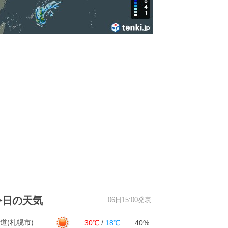
今日の天気
06日15:00発表
道(札幌市)
30℃
/
18℃
40%