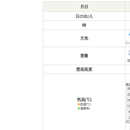
月日
日の出/入
時
天気
に
雲量
雲底高度
気温(℃)