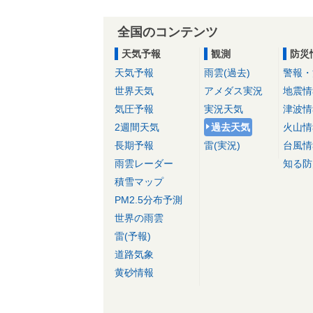
全国のコンテンツ
天気予報
観測
防災
天気予報
雨雲(過去)
警報・
世界天気
アメダス実況
地震情
気圧予報
実況天気
津波情
2週間天気
過去天気
火山情
長期予報
雷(実況)
台風情
雨雲レーダー
知る防
積雪マップ
PM2.5分布予測
世界の雨雲
雷(予報)
道路気象
黄砂情報