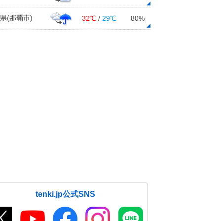
県(那覇市)
32℃
/
29℃
80%
tenki.jp公式SNS