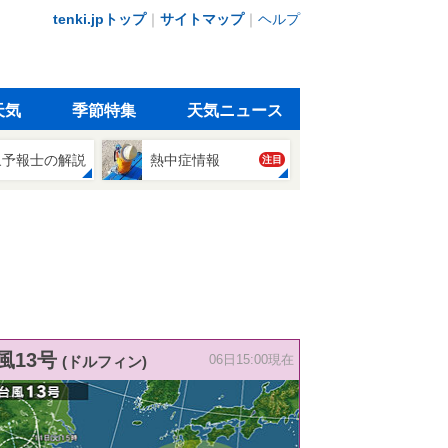
tenki.jpトップ
｜
サイトマップ
｜
ヘルプ
天気
季節特集
天気ニュース
象予報士の解説
熱中症情報
注目
風13号
(ドルフィン)
06日15:00現在