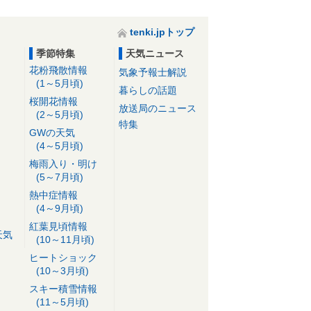
tenki.jpトップ
季節特集
天気ニュース
花粉飛散情報
気象予報士解説
(1～5月頃)
暮らしの話題
桜開花情報
放送局のニュース
(2～5月頃)
特集
GWの天気
(4～5月頃)
梅雨入り・明け
(5～7月頃)
熱中症情報
(4～9月頃)
紅葉見頃情報
天気
(10～11月頃)
ヒートショック
(10～3月頃)
スキー積雪情報
(11～5月頃)