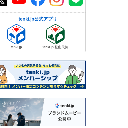
tenki.jp公式アプリ
tenki.jp
tenki.jp 登山天気