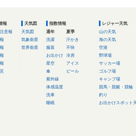
情報
天気図
指数情報
レジャー天気
注意報
天気図
通年
夏季
山の天気
報
気象衛星
洗濯
汗かき
海の天気
報
世界衛星
服装
不快
空港
報
お出かけ
冷房
野球場
報
星空
アイス
サッカー場
災
傘
ビール
ゴルフ場
紫外線
キャンプ場
体感温度
競馬・競艇・競輪
洗車
釣り
睡眠
お出かけスポット