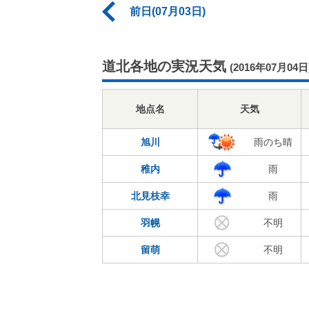
前日(07月03日)
道北各地の実況天気
(2016年07月04日
地点名
天気
旭川
雨のち晴
稚内
雨
北見枝幸
雨
羽幌
不明
留萌
不明