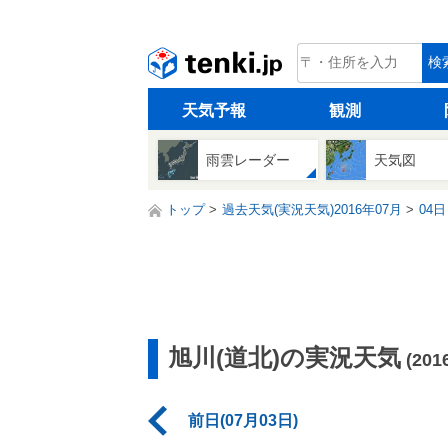
tenki.jp
検
天気予報
観測
雨雲レーダー
天気図
トップ
過去天気(実況天気)2016年07月
04日
旭川(道北)の実況天気
(20
前日(07月03日)