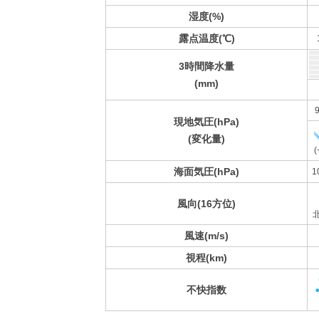
湿度(%)
露点温度(℃)
3時間降水量
(mm)
9
現地気圧(hPa)
(変化量)
(
海面気圧(hPa)
1
風向(16方位)
風速(m/s)
視程(km)
不快指数