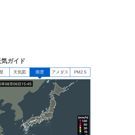
天気ガイド
星
天気図
雨雲
アメダス
PM2.5