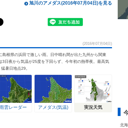
旭川のアメダス(2016年07月04日)を見る
(2016年07月04日)
に島根県の浜田で激しい雨。日中晴れ間が出た九州から関東
は3日夜から気温が25度を下回らず、今年初の熱帯夜。最高気
猛暑日地点29。
雨雲レーダー
アメダス(気温)
実況天気
北海