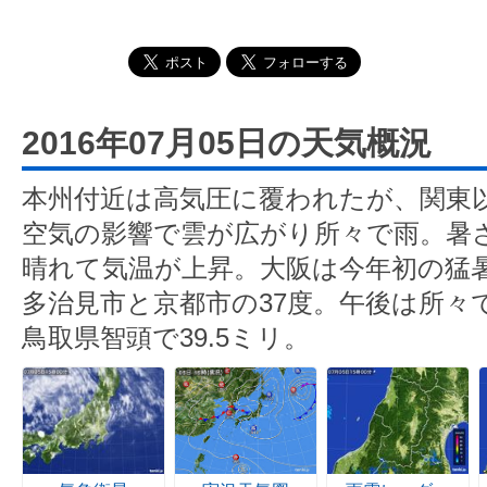
2016年07月05日の天気概況
本州付近は高気圧に覆われたが、関東
空気の影響で雲が広がり所々で雨。暑
晴れて気温が上昇。大阪は今年初の猛
多治見市と京都市の37度。午後は所々
鳥取県智頭で39.5ミリ。