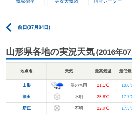
気象衛星
実況天気図
雨雲レーダー
前日(07月04日)
山形県各地の実況天気
(2016年0
地点名
天気
最高気温
最低気
山形
曇のち雨
21.1℃
18.8
酒田
不明
25.8℃
17.7
新庄
不明
22.9℃
17.3