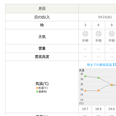
月日
日の出/入
04:21(出)
時
3
6
9
天気
不明
不明
不明
雲量
---
---
---
雲底高度
---
---
---
1
朝までの最低気温
気温(℃)
18.7
18.9
24.6