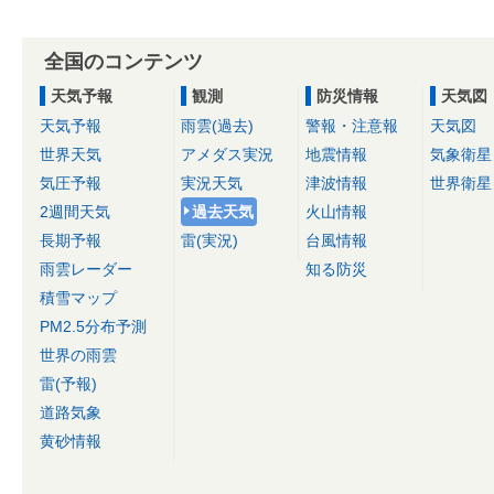
全国のコンテンツ
天気予報
観測
防災情報
天気図
天気予報
雨雲(過去)
警報・注意報
天気図
世界天気
アメダス実況
地震情報
気象衛星
気圧予報
実況天気
津波情報
世界衛星
2週間天気
過去天気
火山情報
長期予報
雷(実況)
台風情報
雨雲レーダー
知る防災
積雪マップ
PM2.5分布予測
世界の雨雲
雷(予報)
道路気象
黄砂情報