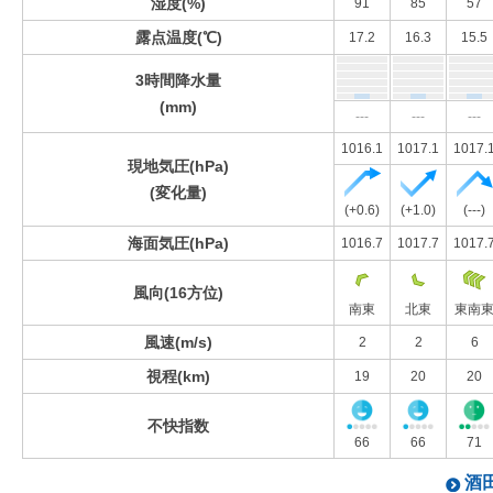
湿度(%)
91
85
57
露点温度(℃)
17.2
16.3
15.5
3時間降水量
(mm)
---
---
---
1016.1
1017.1
1017.
現地気圧(hPa)
(変化量)
(+0.6)
(+1.0)
(---)
海面気圧(hPa)
1016.7
1017.7
1017.
風向(16方位)
南東
北東
東南
風速(m/s)
2
2
6
視程(km)
19
20
20
不快指数
66
66
71
酒田