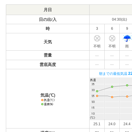
月日
日の出/入
04:30(出)
時
3
6
9
天気
不明
不明
雨
雲量
---
---
---
雲底高度
---
---
---
2
朝までの最低気温
気温(℃)
25.1
24.0
24.4