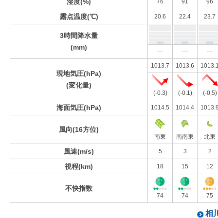
湿度(%)
76
91
96
露点温度(℃)
20.6
22.4
23.7
3時間降水量
(mm)
---
---
---
1013.7
1013.6
1013.
現地気圧(hPa)
(変化量)
(-0.3)
(-0.1)
(-0.5)
海面気圧(hPa)
1014.5
1014.4
1013.
風向(16方位)
南東
南南東
北東
風速(m/s)
5
3
2
視程(km)
18
15
12
不快指数
74
74
75
相川