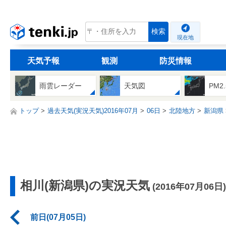
tenki.jp
検索
現在地
天気予報
観測
防災情報
雨雲レーダー
天気図
PM2
トップ
過去天気(実況天気)2016年07月
06日
北陸地方
新潟県
相川(新潟県)の実況天気
(2016年07月06日)
前日(07月05日)