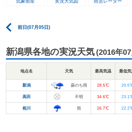
気象衛星
実況天気図
雨雲レーダー
前日(07月05日)
新潟県各地の実況天気
(2016年0
地点名
天気
最高気温
最低気
新潟
曇のち雨
28.5℃
20.5
高田
不明
34.6℃
23.1
相川
雨
26.7℃
22.2