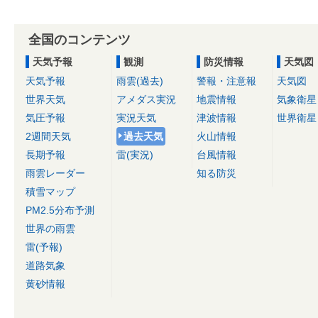
全国のコンテンツ
天気予報
観測
防災情報
天気図
天気予報
雨雲(過去)
警報・注意報
天気図
世界天気
アメダス実況
地震情報
気象衛星
気圧予報
実況天気
津波情報
世界衛星
2週間天気
過去天気
火山情報
長期予報
雷(実況)
台風情報
雨雲レーダー
知る防災
積雪マップ
PM2.5分布予測
世界の雨雲
雷(予報)
道路気象
黄砂情報