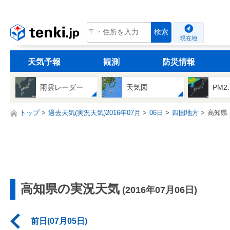
tenki.jp
検索
現在地
天気予報
観測
防災情報
雨雲レーダー
天気図
PM2
トップ
過去天気(実況天気)2016年07月
06日
四国地方
高知県
高知県の実況天気
(2016年07月06日)
前日(07月05日)