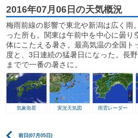
2016年07月06日の天気概況
梅雨前線の影響で東北や新潟は広く雨
った所も。関東は午前中を中心に曇り
体にこたえる暑さ。最高気温の全国トッ
度と、3日連続の猛暑日になった。長野
までで一番の暑さに。
気象衛星
実況天気図
雨雲レーダー
前日(07月05日)