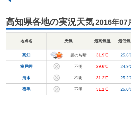
高知県各地の実況天気
2016年07
地点名
天気
最高気温
最低気
高知
曇のち晴
31.9℃
25.6
室戸岬
不明
29.6℃
24.9
清水
不明
31.2℃
25.2
宿毛
不明
31.1℃
25.0