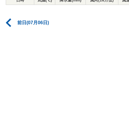
日時
気温(℃)
降水量(mm)
風向(16方位)
風速
前日(07月06日)