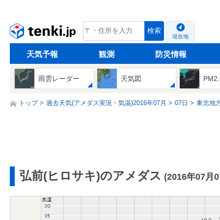
tenki.jp
検索
現在地
天気予報
観測
防災情報
雨雲レーダー
天気図
PM2
トップ
過去天気(アメダス実況・気温)2016年07月
07日
東北地
弘前(ヒロサキ)のアメダス
(2016年07月0