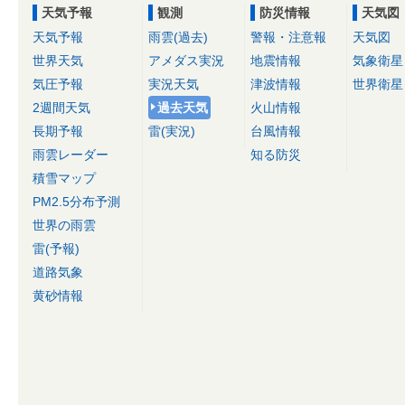
天気予報
観測
防災情報
天気図
天気予報
雨雲(過去)
警報・注意報
天気図
世界天気
アメダス実況
地震情報
気象衛星
気圧予報
実況天気
津波情報
世界衛星
2週間天気
過去天気
火山情報
長期予報
雷(実況)
台風情報
雨雲レーダー
知る防災
積雪マップ
PM2.5分布予測
世界の雨雲
雷(予報)
道路気象
黄砂情報