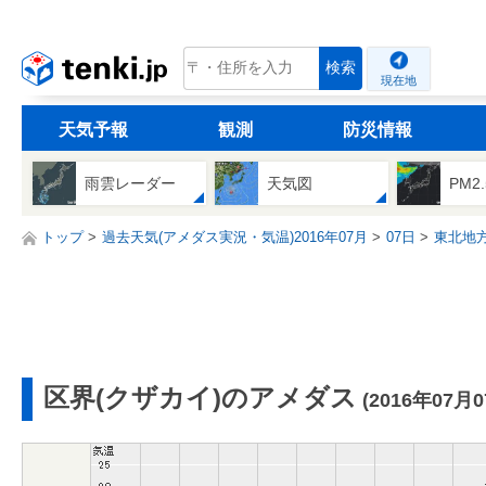
tenki.jp
検索
現在地
天気予報
観測
防災情報
雨雲レーダー
天気図
PM2
トップ
過去天気(アメダス実況・気温)2016年07月
07日
東北地
区界(クザカイ)のアメダス
(2016年07月0