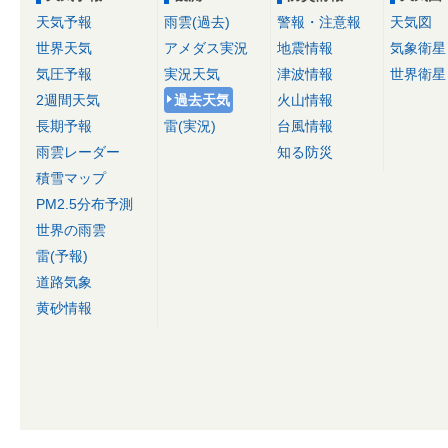
天気予報
雨雲(過去)
警報・注意報
天気図
世界天気
アメダス実況
地震情報
気象衛星
気圧予報
実況天気
津波情報
世界衛星
2週間天気
過去天気
火山情報
長期予報
雷(実況)
台風情報
雨雲レーダー
知る防災
積雪マップ
PM2.5分布予測
世界の雨雲
雷(予報)
道路気象
黄砂情報