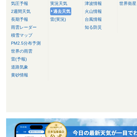
気圧予報
実況天気
津波情報
世界衛星
2週間天気
過去天気
火山情報
長期予報
雷(実況)
台風情報
雨雲レーダー
知る防災
積雪マップ
PM2.5分布予測
世界の雨雲
雷(予報)
道路気象
黄砂情報