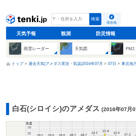
tenki.jp
検索
現在地
天気予報
観測
防災情報
雨雲レーダー
天気図
PM2
トップ
過去天気(アメダス実況・気温)2016年07月
07日
東北地
白石(シロイシ)のアメダス
(2016年07月0