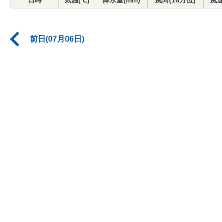
日時
気温(℃)
降水量(mm)
風向(16方位)
風速
前日(07月06日)