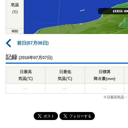
気温
(℃)
時刻
前日(07月06日)
記録
(2016年07月07日)
日最高
日最低
日積算
気温(℃)
気温(℃)
降水量(mm)
---
---
---
※日最高気温・