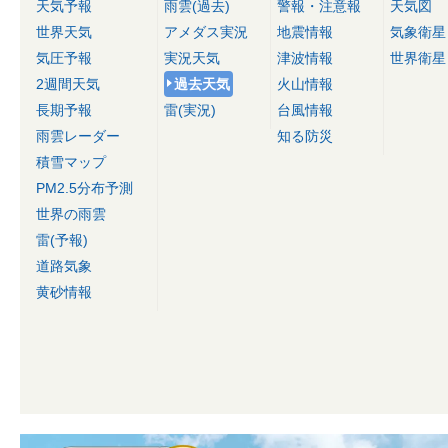
天気予報
雨雲(過去)
警報・注意報
天気図
世界天気
アメダス実況
地震情報
気象衛星
気圧予報
実況天気
津波情報
世界衛星
2週間天気
過去天気
火山情報
長期予報
雷(実況)
台風情報
雨雲レーダー
知る防災
積雪マップ
PM2.5分布予測
世界の雨雲
雷(予報)
道路気象
黄砂情報