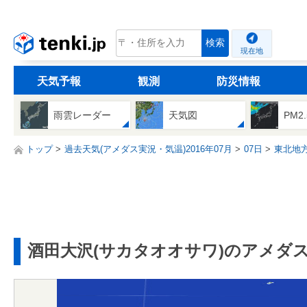
tenki.jp
検索
現在地
天気予報
観測
防災情報
雨雲レーダー
天気図
PM2
トップ
過去天気(アメダス実況・気温)2016年07月
07日
東北地
酒田大沢(サカタオオサワ)のアメダ