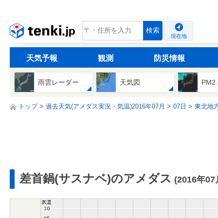
tenki.jp
検索
現在地
天気予報
観測
防災情報
雨雲レーダー
天気図
PM2
トップ
過去天気(アメダス実況・気温)2016年07月
07日
東北地
差首鍋(サスナベ)のアメダス
(2016年07