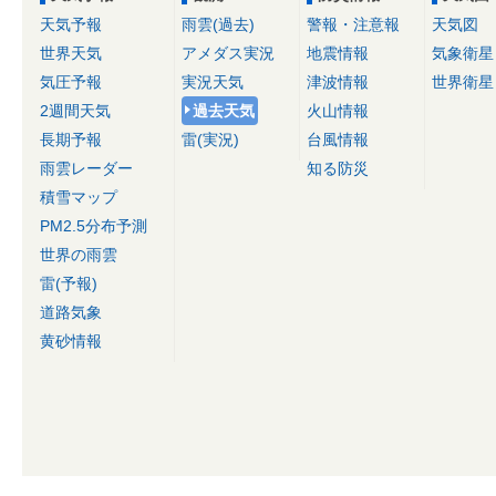
天気予報
雨雲(過去)
警報・注意報
天気図
世界天気
アメダス実況
地震情報
気象衛星
気圧予報
実況天気
津波情報
世界衛星
2週間天気
過去天気
火山情報
長期予報
雷(実況)
台風情報
雨雲レーダー
知る防災
積雪マップ
PM2.5分布予測
世界の雨雲
雷(予報)
道路気象
黄砂情報