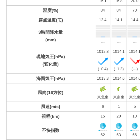
16.1
16.8
20.0
湿度(%)
84
84
70
露点温度(℃)
13.4
14.1
14.4
3時間降水量
(mm)
---
---
---
1012.8
1014.1
1014.
現地気圧(hPa)
(変化量)
(+0.4)
(+1.3)
(---)
海面気圧(hPa)
1013.3
1014.6
1014.
風向(16方位)
東北東
東南東
東北
風速(m/s)
6
1
5
視程(km)
15
20
10
不快指数
62
63
66