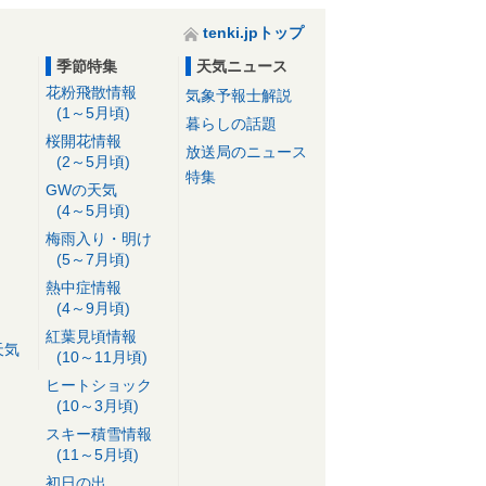
tenki.jpトップ
季節特集
天気ニュース
花粉飛散情報
気象予報士解説
(1～5月頃)
暮らしの話題
桜開花情報
放送局のニュース
(2～5月頃)
特集
GWの天気
(4～5月頃)
梅雨入り・明け
(5～7月頃)
熱中症情報
(4～9月頃)
紅葉見頃情報
天気
(10～11月頃)
ヒートショック
(10～3月頃)
スキー積雪情報
(11～5月頃)
初日の出