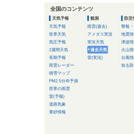
全国のコンテンツ
天気予報
観測
防災
天気予報
雨雲(過去)
警報・
世界天気
アメダス実況
地震情
気圧予報
実況天気
津波情
2週間天気
過去天気
火山情
長期予報
雷(実況)
台風情
雨雲レーダー
知る防
積雪マップ
PM2.5分布予測
世界の雨雲
雷(予報)
道路気象
黄砂情報