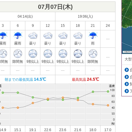
07月07日(
木
)
04:14(出)
19:06(入)
3
6
9
12
15
18
21
24
---
霧雨
霧雨
曇り
曇り
曇り
曇り
雨
---
大型
隙間無
隙間無
9割以上
9割以上
9割以上
9割以上
隙間無
---
---
---
---
---
---
---
---
14.5℃
24.5℃
朝までの最低気温
最高気温
14.9
15.1
19.1
22.6
23.6
21.6
18.0
17.0