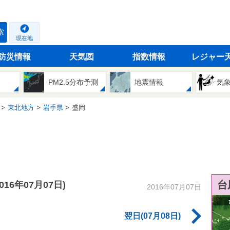
索
現在地
防災情報
天気図
指数情報
レジャー
PM2.5分布予測
地震情報
気
東北地方
岩手県
盛岡
台
2016年07月07日)
2016年07月07日
翌日(07月08日)