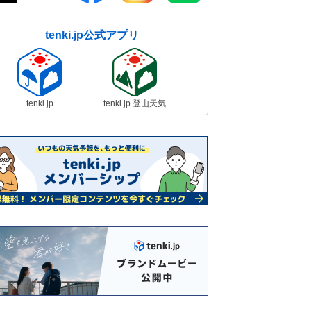
tenki.jp公式アプリ
tenki.jp
tenki.jp 登山天気