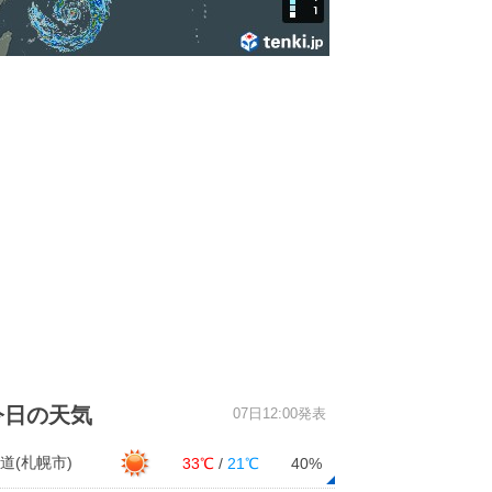
今日の天気
07日12:00発表
道(札幌市)
33℃
/
21℃
40%