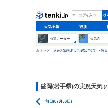
tenki.jp
検
天気予報
観測
雨雲レーダー
天気図
トップ
過去天気(実況天気)2016年07月
07日
盛岡(岩手県)の実況天気
(
前日(07月06日)