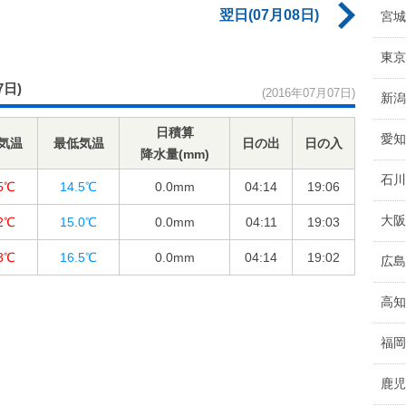
翌日(07月08日)
宮城
東京
7日)
(2016年07月07日)
新潟
日積算
愛知
気温
最低気温
日の出
日の入
降水量(mm)
石川
.5℃
14.5℃
0.0
mm
04:14
19:06
大阪
.2℃
15.0℃
0.0
mm
04:11
19:03
.3℃
16.5℃
0.0
mm
04:14
19:02
広島
高知
福岡
鹿児