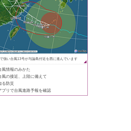
で強い台風13号が与論島付近を西に進んでいます
台風情報のみかた
台風の接近、上陸に備えて
知る防災
アプリで台風進路予報を確認