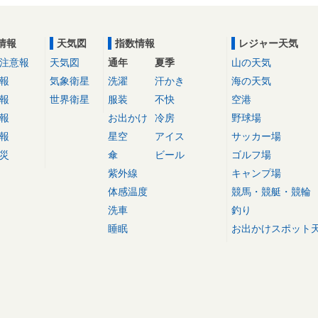
情報
天気図
指数情報
レジャー天気
注意報
天気図
通年
夏季
山の天気
報
気象衛星
洗濯
汗かき
海の天気
報
世界衛星
服装
不快
空港
報
お出かけ
冷房
野球場
報
星空
アイス
サッカー場
災
傘
ビール
ゴルフ場
紫外線
キャンプ場
体感温度
競馬・競艇・競輪
洗車
釣り
睡眠
お出かけスポット