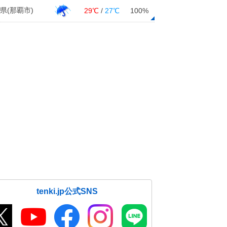
県(那覇市)
29℃
/
27℃
100%
tenki.jp公式SNS