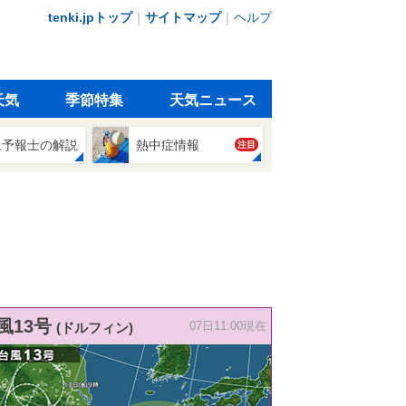
tenki.jpトップ
｜
サイトマップ
｜
ヘルプ
天気
季節特集
天気ニュース
象予報士の解説
熱中症情報
注目
風13号
(ドルフィン)
07日11:00現在