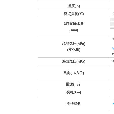
湿度(%)
露点温度(℃)
3時間降水量
(mm)
9
現地気圧(hPa)
(変化量)
(
海面気圧(hPa)
1
風向(16方位)
風速(m/s)
視程(km)
不快指数