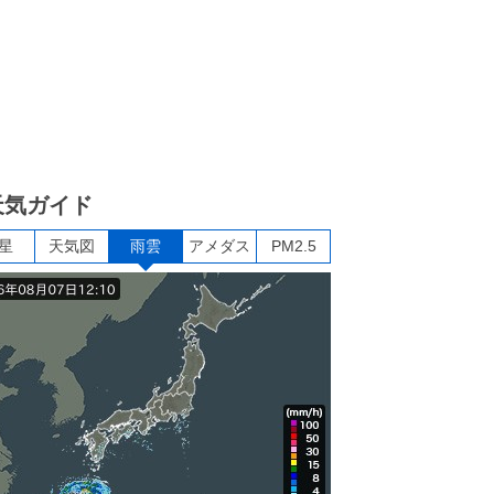
天気ガイド
星
天気図
雨雲
アメダス
PM2.5