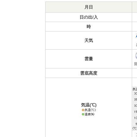
月日
日の出/入
時
天気
雲量
雲底高度
気温(℃)