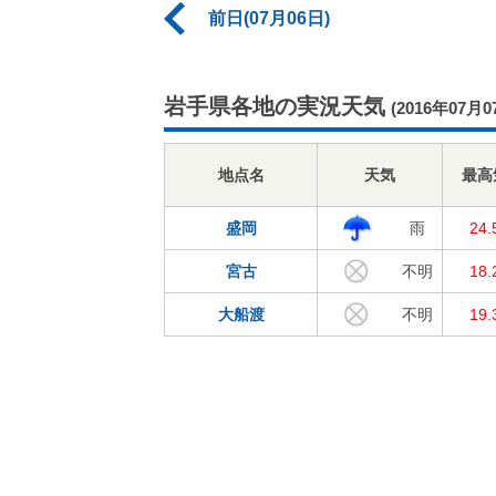
前日(07月06日)
岩手県各地の実況天気
(2016年07月0
地点名
天気
最高
盛岡
雨
24
宮古
不明
18
大船渡
不明
19