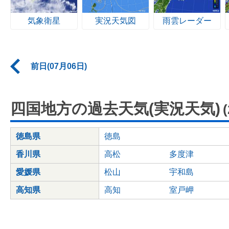
気象衛星
実況天気図
雨雲レーダー
前日(07月06日)
四国地方の過去天気(実況天気)
徳島県
徳島
香川県
高松
多度津
愛媛県
松山
宇和島
高知県
高知
室戸岬