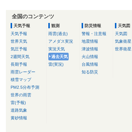
全国のコンテンツ
天気予報
観測
防災情報
天気図
天気予報
雨雲(過去)
警報・注意報
天気図
世界天気
アメダス実況
地震情報
気象衛星
気圧予報
実況天気
津波情報
世界衛星
2週間天気
過去天気
火山情報
長期予報
雷(実況)
台風情報
雨雲レーダー
知る防災
積雪マップ
PM2.5分布予測
世界の雨雲
雷(予報)
道路気象
黄砂情報