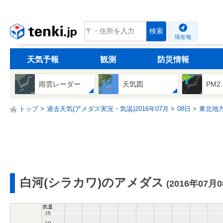
tenki.jp
検索
現在地
天気予報
観測
防災情報
雨雲レーダー
天気図
PM2
トップ
過去天気(アメダス実況・気温)2016年07月
08日
東北地
白河(シラカワ)のアメダス
(2016年07月0