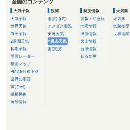
全国のコンテンツ
天気予報
観測
防災情報
天気図
天気予報
雨雲(過去)
警報・注意報
天気図
世界天気
アメダス実況
地震情報
気象衛星
気圧予報
実況天気
津波情報
世界衛星
2週間天気
過去天気
火山情報
長期予報
雷(実況)
台風情報
雨雲レーダー
知る防災
積雪マップ
PM2.5分布予測
世界の雨雲
雷(予報)
道路気象
黄砂情報