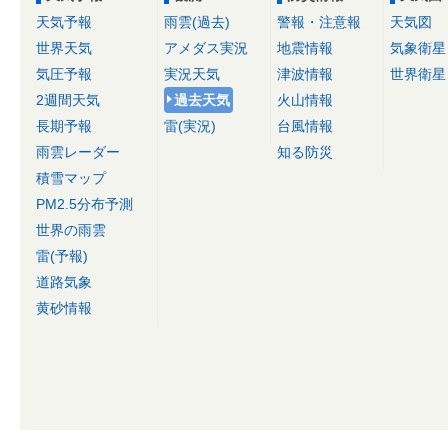
天気予報
雨雲(過去)
警報・注意報
天気図
世界天気
アメダス実況
地震情報
気象衛星
気圧予報
実況天気
津波情報
世界衛星
2週間天気
過去天気
火山情報
長期予報
雷(実況)
台風情報
雨雲レーダー
知る防災
積雪マップ
PM2.5分布予測
世界の雨雲
雷(予報)
道路気象
黄砂情報