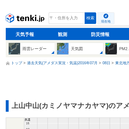
tenki.jp
検索
現在地
天気予報
観測
防災情報
雨雲レーダー
天気図
PM2
トップ
過去天気(アメダス実況・気温)2016年07月
08日
東北地
上山中山(カミノヤマナカヤマ)のア