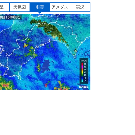
星
天気図
雨雲
アメダス
実況