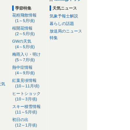
季節特集
天気ニュース
花粉飛散情報
気象予報士解説
(1～5月頃)
暮らしの話題
桜開花情報
放送局のニュース
(2～5月頃)
特集
GWの天気
(4～5月頃)
梅雨入り・明け
(5～7月頃)
熱中症情報
(4～9月頃)
紅葉見頃情報
天気
(10～11月頃)
ヒートショック
(10～3月頃)
スキー積雪情報
(11～5月頃)
初日の出
(12～1月頃)