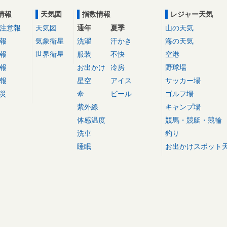
情報
天気図
指数情報
レジャー天気
注意報
天気図
通年
夏季
山の天気
報
気象衛星
洗濯
汗かき
海の天気
報
世界衛星
服装
不快
空港
報
お出かけ
冷房
野球場
報
星空
アイス
サッカー場
災
傘
ビール
ゴルフ場
紫外線
キャンプ場
体感温度
競馬・競艇・競輪
洗車
釣り
睡眠
お出かけスポット