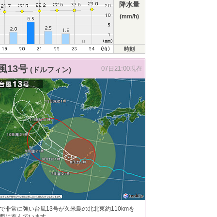
降水量
(mm/h)
時刻
風13号
(ドルフィン)
07日21:00現在
で非常に強い台風13号が久米島の北北東約110kmを
西に進んでいます