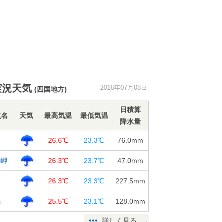
実況天気
2016年07月08日
(四国地方)
日積算
点名
天気
最高気温
最低気温
降水量
知
26.6℃
23.3℃
76.0
mm
戸岬
26.3℃
23.7℃
47.0
mm
水
26.3℃
23.3℃
227.5
mm
毛
25.5℃
23.1℃
128.0
mm
詳しく見る