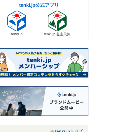
tenki.jp公式アプリ
tenki.jp
tenki.jp 登山天気
tenki.jpトップ