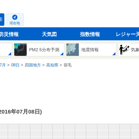
索
現在地
防災情報
天気図
指数情報
レジャー
PM2.5分布予測
地震情報
気
7月
08日
四国地方
高知県
宿毛
(2016年07月08日)