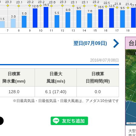
台
翌日(07月09日)
2016年07月08日
日積算
日最大
日積算
降水量(mm)
風速(m/s)
日照時間(時)
128.0
6.1 (17:40)
0.0
※日最高気温・日最低気温・日最大風速は、アメダス10分値です
大型
西北