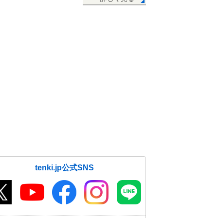
tenki.jp公式SNS