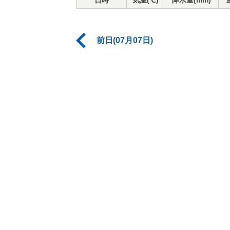
日時
気温(℃)
降水量(mm)
前日(07月07日)