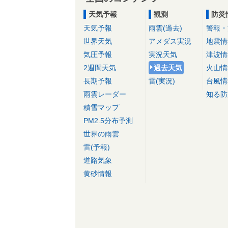
天気予報
観測
防災
天気予報
雨雲(過去)
警報・
世界天気
アメダス実況
地震情
気圧予報
実況天気
津波情
2週間天気
過去天気
火山情
長期予報
雷(実況)
台風情
雨雲レーダー
知る防
積雪マップ
PM2.5分布予測
世界の雨雲
雷(予報)
道路気象
黄砂情報