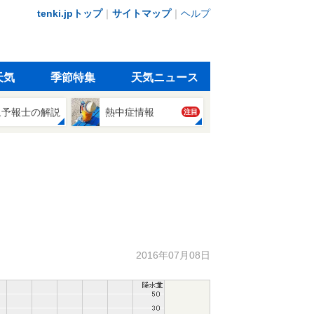
tenki.jpトップ
｜
サイトマップ
｜
ヘルプ
天気
季節特集
天気ニュース
象予報士の解説
熱中症情報
注目
2016年07月08日