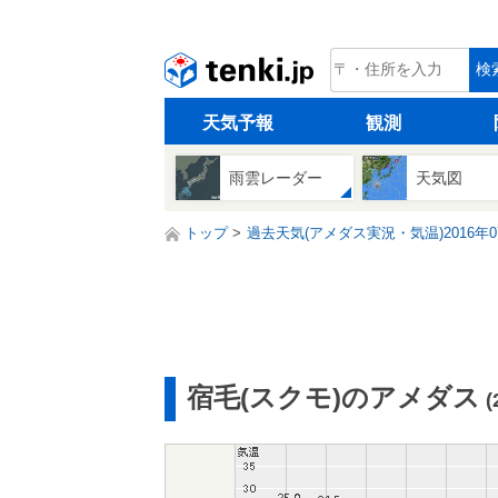
tenki.jp
検
天気予報
観測
雨雲レーダー
天気図
トップ
過去天気(アメダス実況・気温)2016年0
宿毛(スクモ)のアメダス