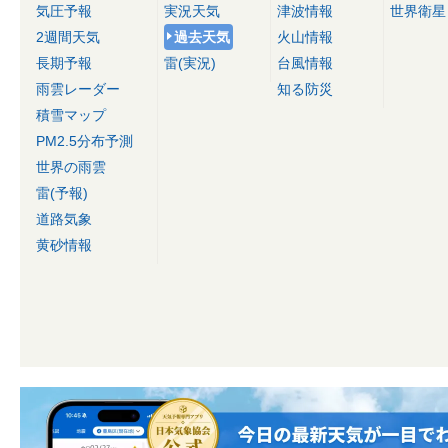
気圧予報
実況天気
津波情報
世界衛星
2週間天気
過去天気
火山情報
長期予報
雷(実況)
台風情報
雨雲レーダー
知る防災
積雪マップ
PM2.5分布予測
世界の雨雲
雷(予報)
道路気象
黄砂情報