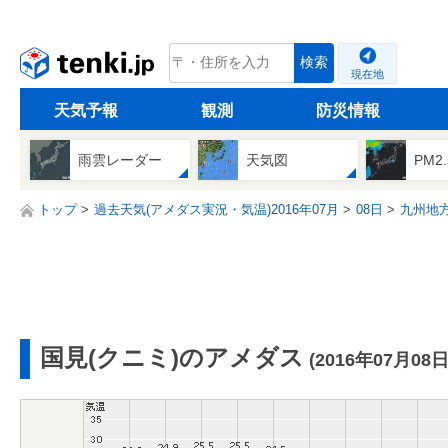
tenki.jp
検索
現在地
天気予報
観測
防災情報
雨雲レーダー
天気図
PM2
トップ
過去天気(アメダス実況・気温)2016年07月
08日
九州地
国見(クニミ)のアメダス
(2016年07月08日