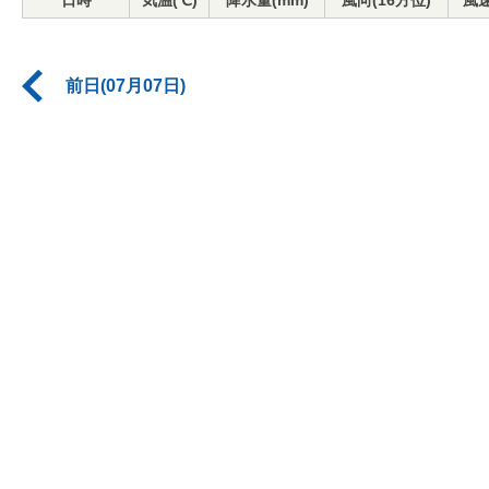
日時
気温(℃)
降水量(mm)
風向(16方位)
風速
前日(07月07日)