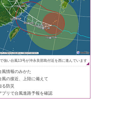
で強い台風13号が沖永良部島付近を西に進んでいます
台風情報のみかた
台風の接近、上陸に備えて
知る防災
アプリで台風進路予報を確認