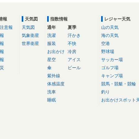
情報
天気図
指数情報
レジャー天気
注意報
天気図
通年
夏季
山の天気
報
気象衛星
洗濯
汗かき
海の天気
報
世界衛星
服装
不快
空港
報
お出かけ
冷房
野球場
報
星空
アイス
サッカー場
災
傘
ビール
ゴルフ場
紫外線
キャンプ場
体感温度
競馬・競艇・競輪
洗車
釣り
睡眠
お出かけスポット