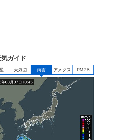
天気ガイド
星
天気図
雨雲
アメダス
PM2.5