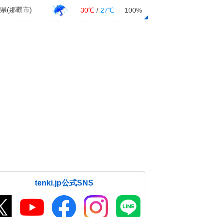
県(那覇市)
30℃
/
27℃
100%
tenki.jp公式SNS