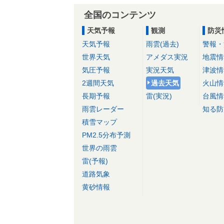
全国のコンテンツ
天気予報
観測
防災
天気予報
雨雲(過去)
警報・
世界天気
アメダス実況
地震情
気圧予報
実況天気
津波情
2週間天気
過去天気
火山情
長期予報
雷(実況)
台風情
雨雲レーダー
知る防
積雪マップ
PM2.5分布予測
世界の雨雲
雷(予報)
道路気象
黄砂情報