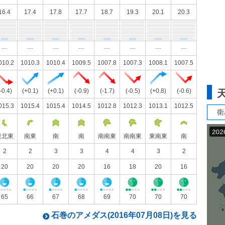
16.4
17.4
17.8
17.7
18.7
19.3
20.1
20.3
---
---
---
---
---
---
---
---
010.2
1010.3
1010.4
1009.5
1007.8
1007.3
1008.1
1007.5
-0.4)
(+0.1)
(+0.1)
(-0.9)
(-1.7)
(-0.5)
(+0.8)
(-0.6)
015.3
1015.4
1015.4
1014.5
1012.8
1012.3
1013.1
1012.5
衛
東北東
南東
南
南
南南東
南南東
東南東
南
2
2
3
3
4
4
3
2
20
20
20
20
16
18
20
16
65
66
67
68
69
70
70
70
石巻のアメダス(2016年07月08日)を見る