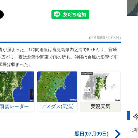
(2016年07月08日)
が強まった。1時間雨量は鹿児島県内之浦で89.5ミリ。宮崎
東へ広がり、夜は北陸や関東で雨の所も。沖縄は台風の影響で雨
猛暑は収まった。
雨雲レーダー
アメダス(気温)
実況天気
北海
翌日(07月09日)