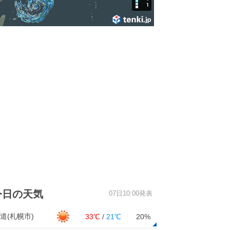
今日の天気
07日10:00発表
道(札幌市)
33℃
/
21℃
20%