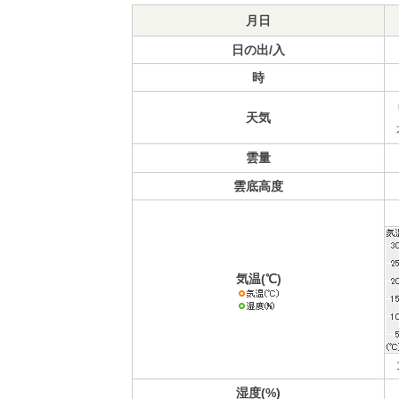
月日
日の出/入
時
天気
雲量
雲底高度
気温(℃)
湿度(%)