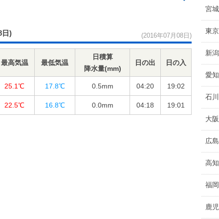
宮城
東京
8日)
(2016年07月08日)
新潟
日積算
最高気温
最低気温
日の出
日の入
降水量(mm)
愛知
25.1℃
17.8℃
0.5
mm
04:20
19:02
石川
22.5℃
16.8℃
0.0
mm
04:18
19:01
大阪
広島
高知
福岡
鹿児