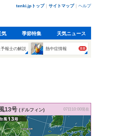
tenki.jpトップ
｜
サイトマップ
｜
ヘルプ
天気
季節特集
天気ニュース
象予報士の解説
熱中症情報
注目
風13号
(ドルフィン)
07日10:00現在