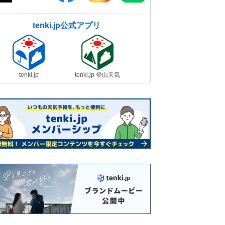
tenki.jp公式アプリ
tenki.jp
tenki.jp 登山天気