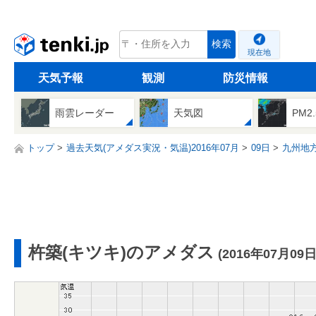
tenki.jp
検索
現在地
天気予報
観測
防災情報
雨雲レーダー
天気図
PM2
トップ
過去天気(アメダス実況・気温)2016年07月
09日
九州地
杵築(キツキ)のアメダス
(2016年07月09日