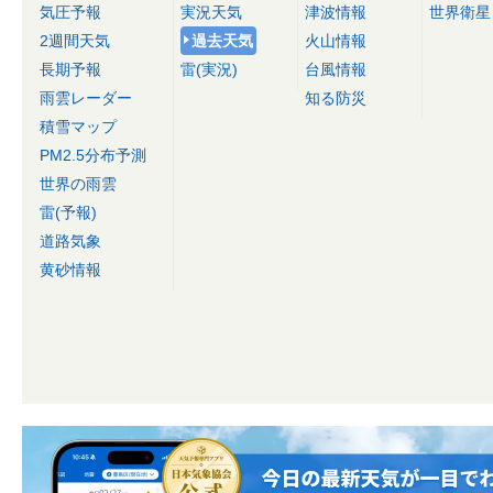
気圧予報
実況天気
津波情報
世界衛星
2週間天気
過去天気
火山情報
長期予報
雷(実況)
台風情報
雨雲レーダー
知る防災
積雪マップ
PM2.5分布予測
世界の雨雲
雷(予報)
道路気象
黄砂情報