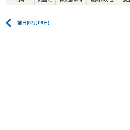
日時
気温(℃)
降水量(mm)
風向(16方位)
風速
前日(07月08日)